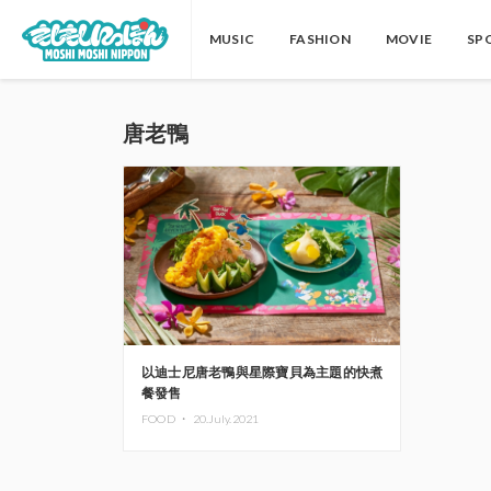
MUSIC
FASHION
MOVIE
SP
唐老鴨
以迪士尼唐老鴨與星際寶貝為主題的快煮
餐發售
FOOD ・
20.July.2021