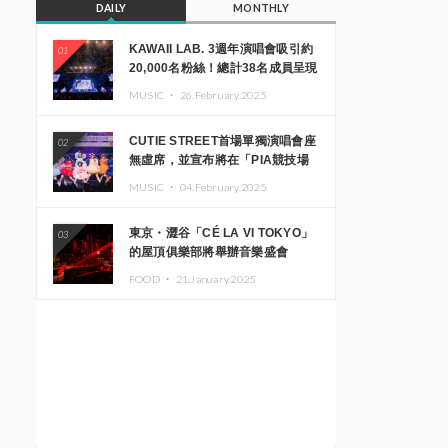
DAILY
MONTHLY
KAWAII LAB. 3週年演唱會吸引約
01
20,000名粉絲！總計38名成員呈現
震撼舞台
MUSIC ・
26.February.2025
CUTIE STREET首場單獨演唱會座
02
無虛席，並宣布將在「PIA競技場
MM」舉辦出道一週年紀念演唱會
MUSIC ・
04.February.2025
東京・澀谷「CÉ LA VI TOKYO」
03
的屋頂俱樂部將舉辦音樂盛會
「Sky‘s The Limit」!! GREEN
FOOD ・
21.January.2025
ASSASSIN DOLLAR、JOMMY、
Kza（FORCE OF NATURE）等日
本頂尖DJ及創作者齊聚一堂