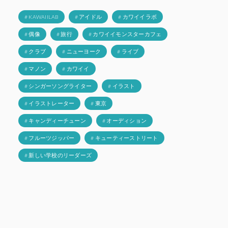
# KAWAIILAB
# アイドル
# カワイイラボ
# 偶像
# 旅行
# カワイイモンスターカフェ
# クラブ
# ニューヨーク
# ライブ
# マノン
# カワイイ
# シンガーソングライター
# イラスト
# イラストレーター
# 東京
# キャンディーチューン
# オーディション
# フルーツジッパー
# キューティーストリート
# 新しい学校のリーダーズ