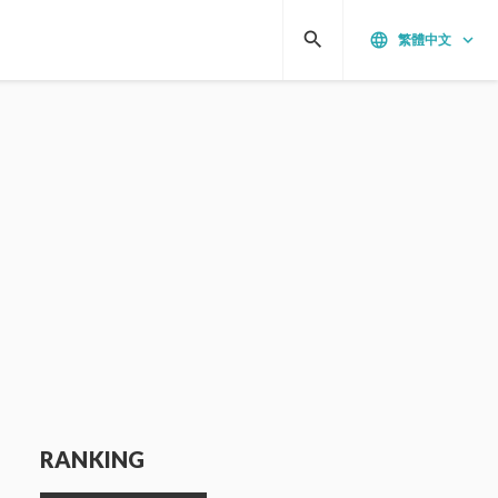
search
language
keyboard_arrow_down
繁體中文
RANKING