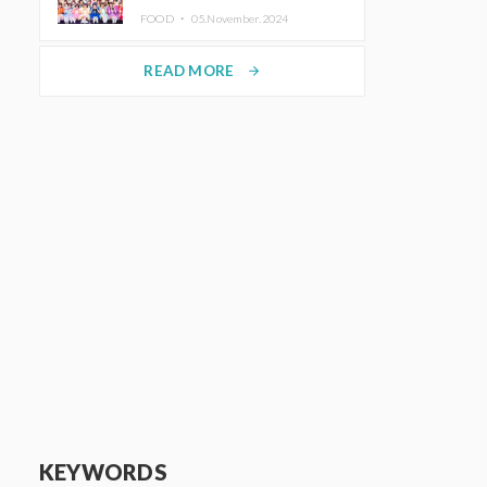
KAWAII LAB.三週年紀念公演也確
FOOD ・
05.November.2024
定舉辦
READ MORE
arrow_forward
KEYWORDS