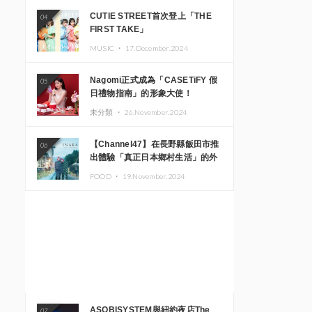
CUTIE STREET首次登上「THE
04
FIRST TAKE」
MUSIC ・
17.December.2024
Nagomi正式成為「CASETiFY 假
05
日禮物指南」的形象大使！
未分類 ・
26.November.2024
【Channel47】在長野縣飯田市推
06
出體驗「真正日本鄉村生活」的外
國遊客專屬旅遊商品
FOOD ・
19.November.2024
ASOBISYSTEM與紐約夜店The
07