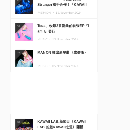
Stranger攜手合作！「KAWAII
MONSTER CAFE」與
FASHION ・
15.November.2024
「SUSHIDELIC」的招牌女孩們將
於紐約展現夢幻舞台
Toua、收錄2首新曲的首張EP『I
08
am I』發行
MUSIC ・
13.November.2024
MANON 推出新單曲〈成長痛〉
09
MUSIC ・
05.November.2024
KAWAII LAB.新節目《KAWAII
10
LAB.的超KAWAII之道》開播，