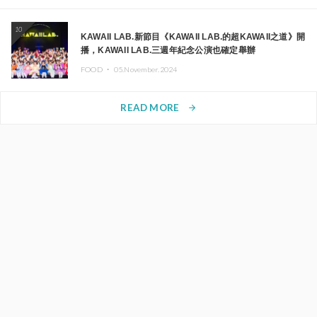
10
KAWAII LAB.新節目《KAWAII LAB.的超KAWAII之道》開
播，KAWAII LAB.三週年紀念公演也確定舉辦
FOOD ・
05.November.2024
READ MORE
arrow_forward