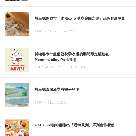
埼玉縣熊谷市「泡湯cafe 晴空庭園之湯」品牌翻新開幕
SPOT ・
13.September.2021
與嚕嚕米一起慶祝秋季收穫的期間限定活動在
Moominvalley Park登場
ANIME&GAME ・
11.August.2021
埼玉縣溫泉澡堂有鴨子登場
SPOT ・
01.June.2021
CAPCOM咖啡廳推出「逆轉裁判」系列合作餐點