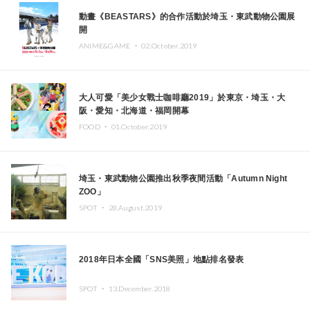
動畫《BEASTARS》的合作活動於埼玉・東武動物公園展
開
ANIME&GAME ・
02.October.2019
大人可愛「美少女戰士咖啡廳2019」於東京・埼玉・大
阪・愛知・北海道・福岡開幕
FOOD ・
01.October.2019
埼玉・東武動物公園推出秋季夜間活動「Autumn Night
ZOO」
SPOT ・
28.August.2019
2018年日本全國「SNS美照」地點排名發表
SPOT ・
13.December.2018