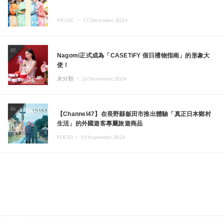
MUSIC ・
17.December.2024
05
Nagomi正式成為「CASETiFY 假日禮物指南」的形象大
使！
未分類 ・
26.November.2024
06
【Channel47】在長野縣飯田市推出體驗「真正日本鄉村
生活」的外國遊客專屬旅遊商品
FOOD ・
19.November.2024