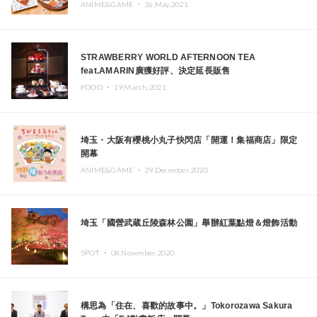
ANIME&GAME ・
26.May.2021
STRAWBERRY WORLD AFTERNOON TEA
feat.AMARIN廣獲好評、決定延長販售
FOOD ・
19.March.2021
埼玉・大阪有櫻桃小丸子快閃店「開運！集福商店」限定
開幕
ANIME&GAME ・
29.December.2020
埼玉「國營武蔵丘陵森林公園」舉辦紅葉點燈＆燈飾活動
SPOT ・
08.November.2020
構思為「住在、喜歡的故事中。」Tokorozawa Sakura