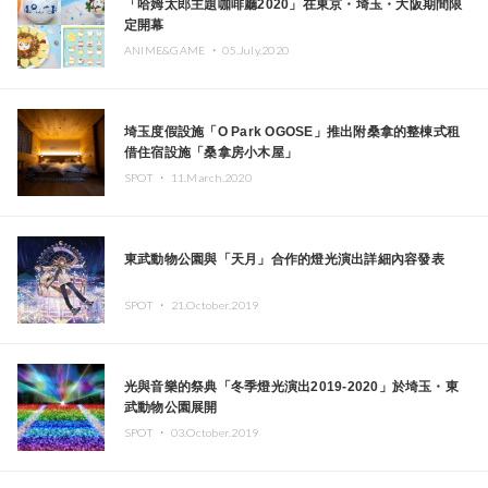
「哈姆太郎主題咖啡廳2020」在東京・埼玉・大阪期間限
定開幕
ANIME&GAME ・
05.July.2020
埼玉度假設施「O Park OGOSE」推出附桑拿的整棟式租
借住宿設施「桑拿房小木屋」
SPOT ・
11.March.2020
東武動物公園與「天月」合作的燈光演出詳細內容發表
SPOT ・
21.October.2019
光與音樂的祭典「冬季燈光演出2019-2020」於埼玉・東
武動物公園展開
SPOT ・
03.October.2019