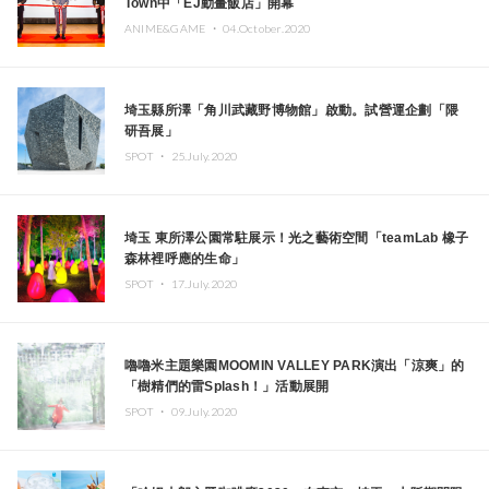
Town中「EJ動畫飯店」開幕
ANIME&GAME ・
04.October.2020
埼玉縣所澤「角川武藏野博物館」啟動。試營運企劃「隈
研吾展」
SPOT ・
25.July.2020
埼玉 東所澤公園常駐展示！光之藝術空間「teamLab 橡子
森林裡呼應的生命」
SPOT ・
17.July.2020
嚕嚕米主題樂園MOOMIN VALLEY PARK演出「涼爽」的
「樹精們的雷Splash！」活動展開
SPOT ・
09.July.2020