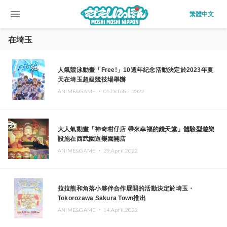
menu
繁體中文
在埼玉
人氣競泳動畫「Free!」10週年紀念活動決定於2023年夏
天在埼玉超級競技場舉辦
ANIME&GAME ・
05.October.2022
大人氣動畫「神奇柑仔店 帶來幸福的錢天堂」體驗型遊樂
設施在西武園遊樂園開店
ANIME&GAME ・
29.April.2022
拉拉熊和角落小夥伴合作展開的活動決定於埼玉・
Tokorozawa Sakura Town推出
ANIME&GAME ・
14.April.2022