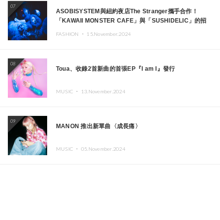
07
ASOBISYSTEM與紐約夜店The Stranger攜手合作！
「KAWAII MONSTER CAFE」與「SUSHIDELIC」的招
牌女孩們將於紐約展現夢幻舞台
FASHION ・
15.November.2024
08
Toua、收錄2首新曲的首張EP『I am I』發行
MUSIC ・
13.November.2024
09
MANON 推出新單曲〈成長痛〉
MUSIC ・
05.November.2024