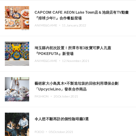
CAPCOM CAFE AEON Lake Town店＆池袋店有TV動畫
『排球少年!!』合作餐點登場
ANIME&GAME ・
11.January.2022
埼玉縣内初次設置！所澤市有3枚寶可夢人孔蓋
『POKEFUTA』新登場
ANIME&GAME ・
12.November.2021
藝術家大小島真木×不製造垃圾的回收利用環保企劃
「UpcycleLino」發表合作商品
FASHION ・
20.October.2021
令人想不斷再訪的個性咖啡廳3選
FOOD ・
05.October.2021