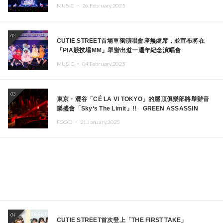
MUSIC ・
26.February.2025
02
CUTIE STREET首場單獨演唱會座無虛席，並宣布將在
「PIA競技場MM」舉辦出道一週年紀念演唱會
MUSIC ・
04.February.2025
03
東京・澀谷「CÉ LA VI TOKYO」的屋頂俱樂部將舉辦音
樂盛會「Sky‘s The Limit」!! GREEN ASSASSIN
DOLLAR、JOMMY、Kza（FORCE OF NATURE）等日
FOOD ・
21.January.2025
本頂尖DJ及創作者齊聚一堂
04
CUTIE STREET首次登上「THE FIRST TAKE」