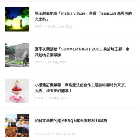
埼玉縣飯能市「metsa village」舉辦「teamLab 森與湖的
光之祭」
SPOT ・
24.October.2018
夏季夜間活動「SUMMER NIGHT ZOO」將於埼玉縣・東
武動物公園舉辦
SPOT ・
08.July.2018
小櫻迷訂機票囉！庫洛魔法使合作主題咖啡廳將於東京、
大阪、埼玉夢幻開幕！
FOOD ・
06.July.2018
於關東舉辦的超推BBQ&露天酒吧2018統整
FEATURES ・
06.May.2018