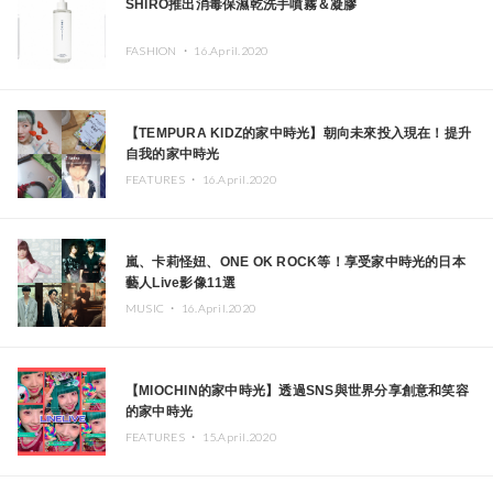
SHIRO推出消毒保濕乾洗手噴霧＆凝膠
FASHION ・
16.April.2020
【TEMPURA KIDZ的家中時光】朝向未來投入現在！提升
自我的家中時光
FEATURES ・
16.April.2020
嵐、卡莉怪妞、ONE OK ROCK等！享受家中時光的日本
藝人Live影像11選
MUSIC ・
16.April.2020
【MIOCHIN的家中時光】透過SNS與世界分享創意和笑容
的家中時光
FEATURES ・
15.April.2020