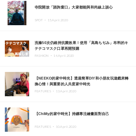
寺院開放「諮詢窗口」大家都能與和尚線上談心
SPOT ・
15.April.2020
洗滌50次仍維持抗菌效果！使用「高島ちぢみ」布料的キ
テテコマスク口罩再開預購
FASHION ・
14.April.2020
【NEEKO的家中時光】透過簡單DIY和小朋友玩遊戲來轉
換心情！與重要的人共度家中時光
FEATURES ・
13.April.2020
【ChiMy的家中時光】持續專注繪畫面對自己
FEATURES ・
10.April.2020