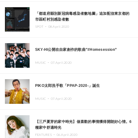
「都道府縣別新冠病毒感染者數地圖」追加配信東京都的
市區町村別感染者數
SPOT ・
08.April.2020
SKY-HI公開在自家創作的歌曲”#Homesession”
MUSIC ・
07.April.2020
PIKO太郎洗手歌「PPAP-2020-」誕生
MUSIC ・
07.April.2020
【三戶夏芽的家中時光】做喜歡的事情獲得開朗好心情。6
種家中舒適時光
FEATURES ・
06.April.2020