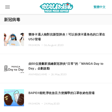
menu
繁體中文
新冠病毒
變身卡通人物對抗新型肺炎！可以扮演卡通角色的口罩在
USJ登場
FASHION ・
06.August.2020
由50位漫畫家描繪新冠肺炎“日常”的「MANGA Day to
Day」企劃啟動
ANIME&GAME ・
26.May.2020
BAPE®能乾淨收放且方便攜帶的口罩收納包登場
FASHION ・
24.May.2020