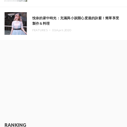
悅奈的家中時光：充滿與小孩開心度過的訣竅！簡單享受
製作＆料理
FEATURES ・
03.April.2020
RANKING