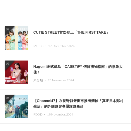
04
CUTIE STREET首次登上「THE FIRST TAKE」
MUSIC ・
17.December.2024
05
Nagomi正式成為「CASETiFY 假日禮物指南」的形象大
使！
未分類 ・
26.November.2024
06
【Channel47】在長野縣飯田市推出體驗「真正日本鄉村
生活」的外國遊客專屬旅遊商品
FOOD ・
19.November.2024