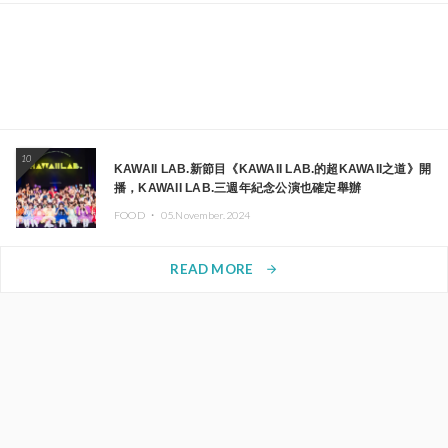
10
KAWAII LAB.新節目《KAWAII LAB.的超KAWAII之道》開
播，KAWAII LAB.三週年紀念公演也確定舉辦
FOOD ・
05.November.2024
READ MORE
arrow_forward