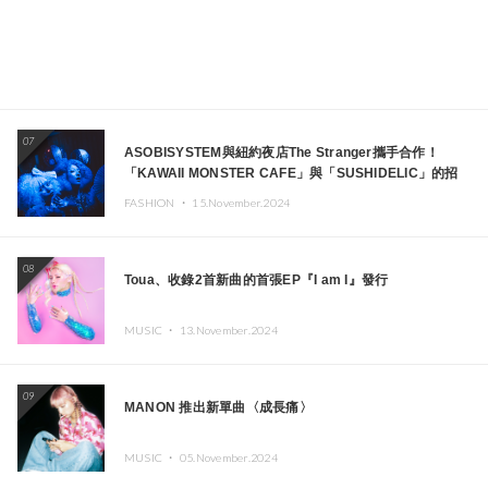
07
ASOBISYSTEM與紐約夜店The Stranger攜手合作！
「KAWAII MONSTER CAFE」與「SUSHIDELIC」的招
牌女孩們將於紐約展現夢幻舞台
FASHION ・
15.November.2024
08
Toua、收錄2首新曲的首張EP『I am I』發行
MUSIC ・
13.November.2024
09
MANON 推出新單曲〈成長痛〉
MUSIC ・
05.November.2024