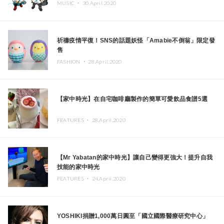
MUSIC ・
30.April.2020
祈禱疫情平復！SNS的話題妖怪「Amabie不倒翁」限定發
售
FASHION ・
28.April.2020
【家中時光】在自宅咖啡廳製作的簡單可愛飲品食譜5選
FEATURES ・
28.April.2020
【Mr Yabatan的家中時光】讓自己變得更強大！提升自我
技能的家中時光
FEATURES ・
24.April.2020
YOSHIKI捐贈1,000萬日圓至「國立國際醫療研究中心」