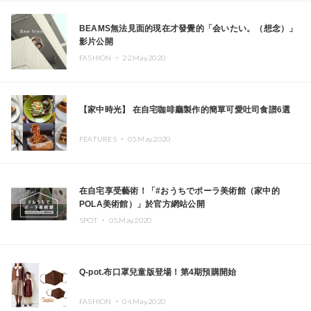
BEAMS無法見面的現在才發覺的「会いたい。（想念）」
影片公開
FASHION ・
22.May.2020
【家中時光】 在自宅咖啡廳製作的簡單可愛吐司食譜6選
FEATURES ・
05.May.2020
在自宅享受藝術！「#おうちでポーラ美術館（家中的
POLA美術館）」於官方網站公開
SPOT ・
05.May.2020
Q-pot.布口罩兒童版登場！第4期預購開始
FASHION ・
04.May.2020