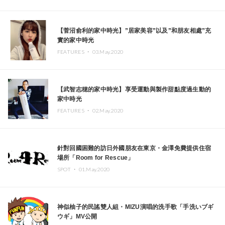
【菅沼俞利的家中時光】”居家美容”以及”和朋友相處”充
實的家中時光
FEATURES ・
03.May.2020
【武智志穂的家中時光】享受運動與製作甜點度過生動的
家中時光
FEATURES ・
02.May.2020
針對回國困難的訪日外國朋友在東京・金澤免費提供住宿
場所「Room for Rescue」
SPOT ・
01.May.2020
神似柚子的民謠雙人組・MIZU演唱的洗手歌「手洗いブギ
ウギ」MV公開