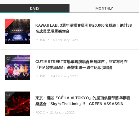
DAILY
MONTHLY
01
KAWAII LAB. 3週年演唱會吸引約20,000名粉絲！總計38
名成員呈現震撼舞台
MUSIC ・
26.February.2025
02
CUTIE STREET首場單獨演唱會座無虛席，並宣布將在
「PIA競技場MM」舉辦出道一週年紀念演唱會
MUSIC ・
04.February.2025
03
東京・澀谷「CÉ LA VI TOKYO」的屋頂俱樂部將舉辦音
樂盛會「Sky‘s The Limit」!! GREEN ASSASSIN
DOLLAR、JOMMY、Kza（FORCE OF NATURE）等日
FOOD ・
21.January.2025
本頂尖DJ及創作者齊聚一堂