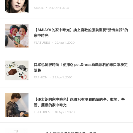
MUSIC ・
23.April.2020
【AMIAYA的家中時光】換上喜歡的服裝重視”活出自我”的
家中時光
FEATURES ・
22.April.2020
口罩也能很時尚！使用Q-pot.Dress紡織原料的布口罩決定
販售
FASHION ・
22.April.2020
【優太朗的家中時光】想做只有現在能做的事。歡笑、學
習、擺動的家中時光
FEATURES ・
18.April.2020