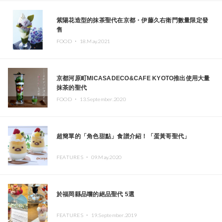
紫陽花造型的抹茶聖代在京都・伊藤久右衛門數量限定發
售
FOOD ・
18.May.2021
京都河原町MICASADECO&CAFE KYOTO推出使用大量
抹茶的聖代
FOOD ・
13.September.2020
超簡單的「角色甜點」食譜介紹！「蛋黃哥聖代」
FEATURES ・
09.May.2020
於福岡縣品嚐的絕品聖代 5選
FEATURES ・
19.September.2019