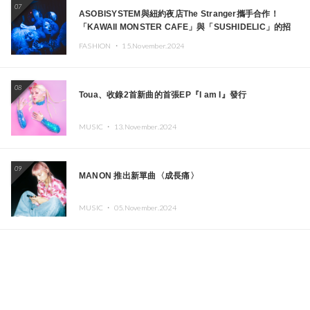
07
ASOBISYSTEM與紐約夜店The Stranger攜手合作！
「KAWAII MONSTER CAFE」與「SUSHIDELIC」的招
牌女孩們將於紐約展現夢幻舞台
FASHION ・
15.November.2024
08
Toua、收錄2首新曲的首張EP『I am I』發行
MUSIC ・
13.November.2024
09
MANON 推出新單曲〈成長痛〉
MUSIC ・
05.November.2024