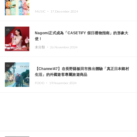
MUSIC ・
17.December.2024
05
Nagomi正式成為「CASETiFY 假日禮物指南」的形象大
使！
未分類 ・
26.November.2024
06
【Channel47】在長野縣飯田市推出體驗「真正日本鄉村
生活」的外國遊客專屬旅遊商品
FOOD ・
19.November.2024