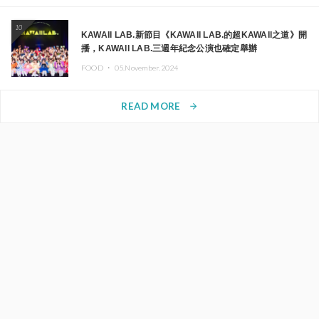
10
KAWAII LAB.新節目《KAWAII LAB.的超KAWAII之道》開
播，KAWAII LAB.三週年紀念公演也確定舉辦
FOOD ・
05.November.2024
READ MORE
arrow_forward