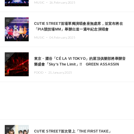
MUSIC ・
26.February.2025
02
CUTIE STREET首場單獨演唱會座無虛席，並宣布將在
「PIA競技場MM」舉辦出道一週年紀念演唱會
MUSIC ・
04.February.2025
03
東京・澀谷「CÉ LA VI TOKYO」的屋頂俱樂部將舉辦音
樂盛會「Sky‘s The Limit」!! GREEN ASSASSIN
DOLLAR、JOMMY、Kza（FORCE OF NATURE）等日
FOOD ・
21.January.2025
本頂尖DJ及創作者齊聚一堂
04
CUTIE STREET首次登上「THE FIRST TAKE」