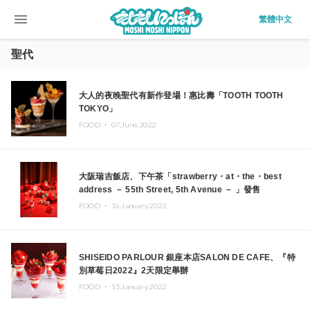
menu
繁體中文
聖代
大人的夜晚聖代有新作登場！惠比壽「TOOTH TOOTH
TOKYO」
FOOD ・
07.June.2022
大阪瑞吉飯店、下午茶「strawberry・at・the・best
address － 55th Street, 5th Avenue － 」發售
FOOD ・
16.January.2022
SHISEIDO PARLOUR 銀座本店SALON DE CAFE、『特
別草莓日2022』2天限定舉辦
FOOD ・
15.January.2022