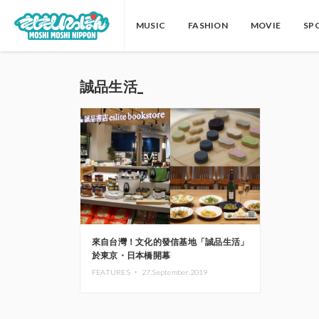
MUSIC
FASHION
MOVIE
SP
誠品生活_
來自台灣！文化的發信基地「誠品生活」
於東京・日本橋開幕
FEATURES ・
27.September.2019