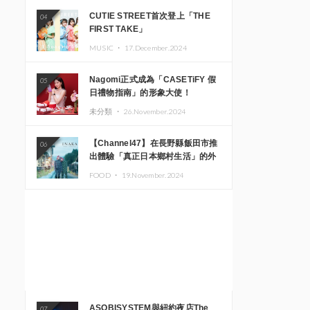
CUTIE STREET首次登上「THE
04
FIRST TAKE」
MUSIC ・
17.December.2024
Nagomi正式成為「CASETiFY 假
05
日禮物指南」的形象大使！
未分類 ・
26.November.2024
【Channel47】在長野縣飯田市推
06
出體驗「真正日本鄉村生活」的外
國遊客專屬旅遊商品
FOOD ・
19.November.2024
ASOBISYSTEM與紐約夜店The
07