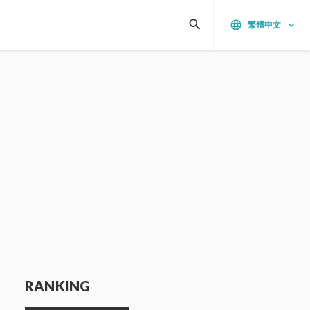
search
language
keyboard_arrow_down
繁體中文
RANKING