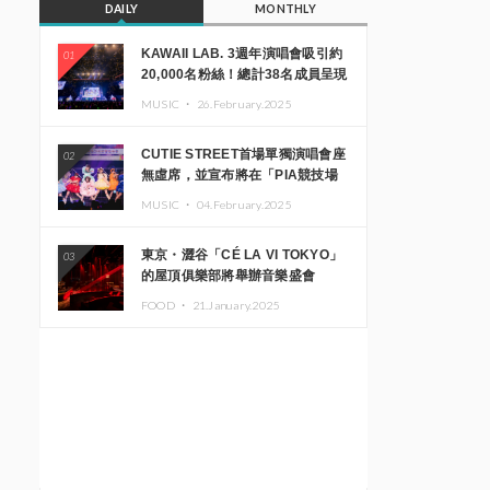
DAILY
MONTHLY
KAWAII LAB. 3週年演唱會吸引約
01
20,000名粉絲！總計38名成員呈現
震撼舞台
MUSIC ・
26.February.2025
CUTIE STREET首場單獨演唱會座
02
無虛席，並宣布將在「PIA競技場
MM」舉辦出道一週年紀念演唱會
MUSIC ・
04.February.2025
東京・澀谷「CÉ LA VI TOKYO」
03
的屋頂俱樂部將舉辦音樂盛會
「Sky‘s The Limit」!! GREEN
FOOD ・
21.January.2025
ASSASSIN DOLLAR、JOMMY、
Kza（FORCE OF NATURE）等日
本頂尖DJ及創作者齊聚一堂