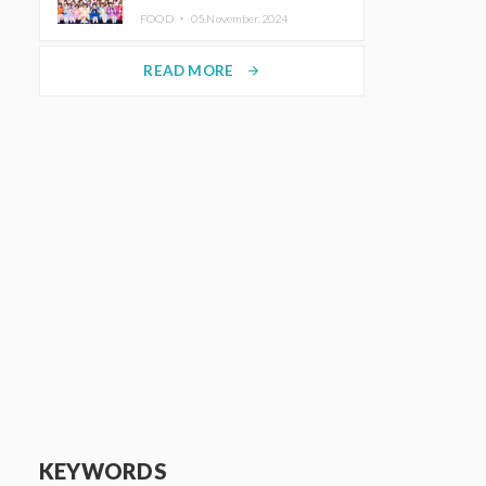
KAWAII LAB.三週年紀念公演也確
FOOD ・
05.November.2024
定舉辦
READ MORE
arrow_forward
KEYWORDS