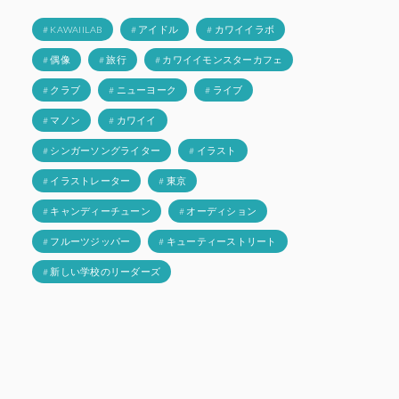
# KAWAIILAB
# アイドル
# カワイイラボ
# 偶像
# 旅行
# カワイイモンスターカフェ
# クラブ
# ニューヨーク
# ライブ
# マノン
# カワイイ
# シンガーソングライター
# イラスト
# イラストレーター
# 東京
# キャンディーチューン
# オーディション
# フルーツジッパー
# キューティーストリート
# 新しい学校のリーダーズ