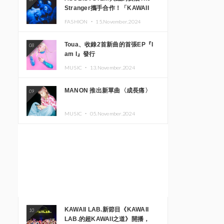
Stranger攜手合作！「KAWAII
MONSTER CAFE」與
FASHION ・
15.November.2024
「SUSHIDELIC」的招牌女孩們將
於紐約展現夢幻舞台
Toua、收錄2首新曲的首張EP『I
08
am I』發行
MUSIC ・
13.November.2024
MANON 推出新單曲〈成長痛〉
09
MUSIC ・
05.November.2024
KAWAII LAB.新節目《KAWAII
10
LAB.的超KAWAII之道》開播，