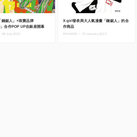
「鏈鋸人」×珠寶品牌
X-girl發表與大人氣漫畫「鏈鋸人」的合
KI」合作POP UP在銀座開幕
作商品
・
08.July.2022
FASHION ・
31.January.2022