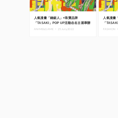
人氣漫畫「鏈鋸人」×珠寶品牌
人氣漫畫
「TASAKI」POP UP活動在名古屋舉辦
「TASA
ANIME&GAME ・
25.July.2022
FASHION 