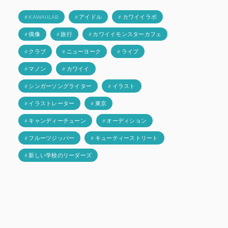
# KAWAIILAB
# アイドル
# カワイイラボ
# 偶像
# 旅行
# カワイイモンスターカフェ
# クラブ
# ニューヨーク
# ライブ
# マノン
# カワイイ
# シンガーソングライター
# イラスト
# イラストレーター
# 東京
# キャンディーチューン
# オーディション
# フルーツジッパー
# キューティーストリート
# 新しい学校のリーダーズ