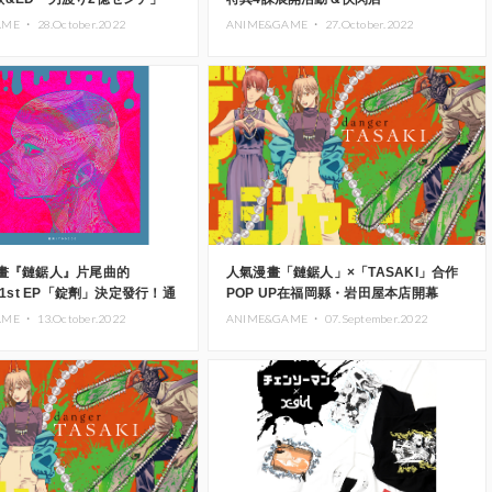
禁了那個!?
AME ・
28.October.2022
ANIME&GAME ・
27.October.2022
動畫『鏈鋸人』片尾曲的
人氣漫畫「鏈鋸人」×「TASAKI」合作
 1st EP「錠劑」決定發行！通
POP UP在福岡縣・岩田屋本店開幕
為本人創作
AME ・
13.October.2022
ANIME&GAME ・
07.September.2022