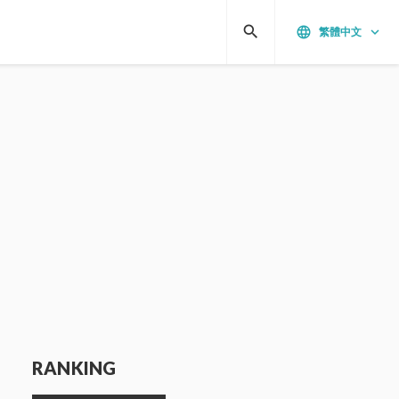
search
language
keyboard_arrow_down
繁體中文
RANKING