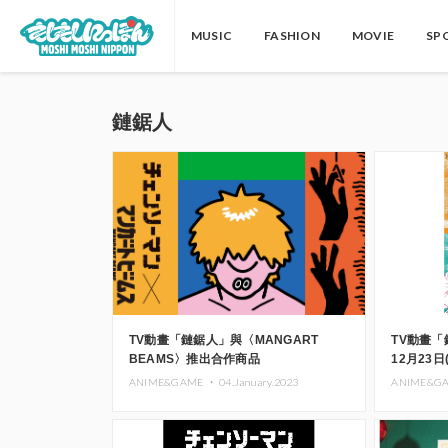
MUSIC
FASHION
MOVIE
SP
鏈鋸人
TV動畫「鏈鋸人」與〈MANGART
TV動畫「
BEAMS〉推出合作商品
12月23日
展開
ANIME&GAME ・
04.January.2023
ANIME&G