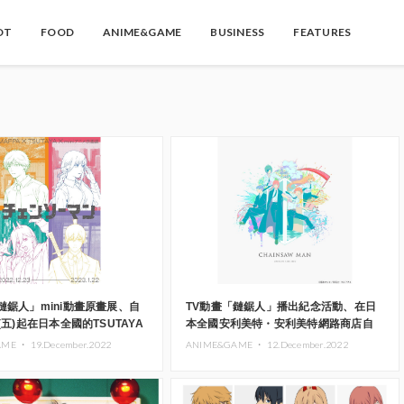
OT
FOOD
ANIME&GAME
BUSINESS
FEATURES
鏈鋸人」mini動畫原畫展、自
TV動畫「鏈鋸人」播出紀念活動、在日
(五)起在日本全國的TSUTAYA
本全國安利美特・安利美特網路商店自
12月24日起展開！
AME ・
19.December.2022
ANIME&GAME ・
12.December.2022