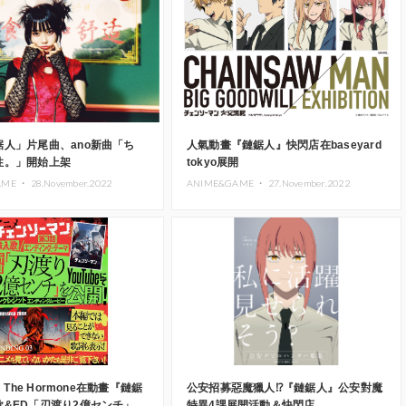
鋸人」片尾曲、ano新曲「ち
人氣動畫『鏈鋸人』快閃店在baseyard
性。」開始上架
tokyo展開
AME ・
28.November.2022
ANIME&GAME ・
27.November.2022
m The Hormone在動畫『鏈鋸
公安招募惡魔獵人⁉︎『鏈鋸人』公安對魔
歌&ED「刃渡り2億センチ」
特異4課展開活動＆快閃店