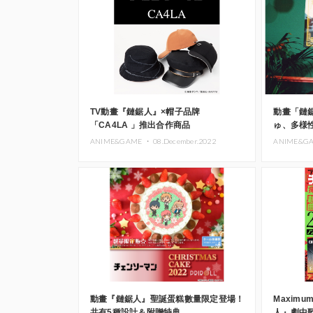
TV動畫『鏈鋸人』×帽子品牌
動畫「鏈
「CA4LA 」推出合作商品
ゅ、多様
ANIME&GAME ・
08.December.2022
ANIME&G
動畫『鏈鋸人』聖誕蛋糕數量限定登場！
Maximu
共有5種設計＆附贈特典
人』劇中