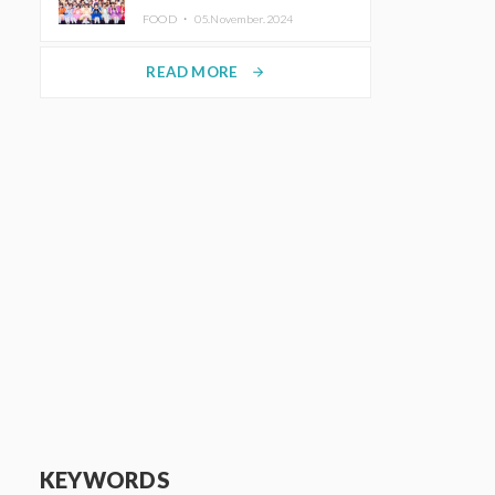
KAWAII LAB.三週年紀念公演也確
FOOD ・
05.November.2024
定舉辦
READ MORE
arrow_forward
KEYWORDS