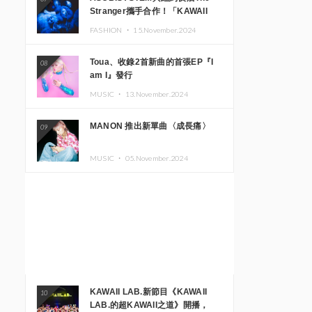
Stranger攜手合作！「KAWAII
MONSTER CAFE」與
FASHION ・
15.November.2024
「SUSHIDELIC」的招牌女孩們將
於紐約展現夢幻舞台
Toua、收錄2首新曲的首張EP『I
08
am I』發行
MUSIC ・
13.November.2024
MANON 推出新單曲〈成長痛〉
09
MUSIC ・
05.November.2024
KAWAII LAB.新節目《KAWAII
10
LAB.的超KAWAII之道》開播，