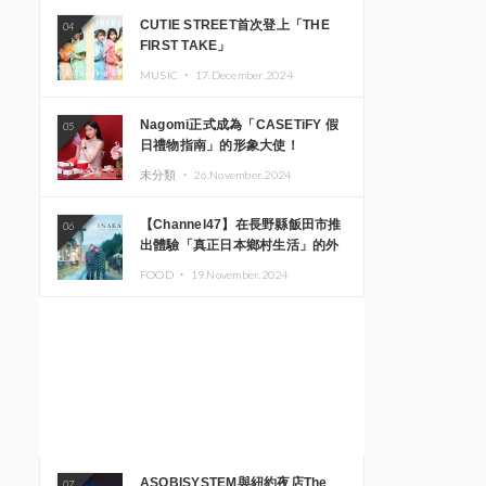
CUTIE STREET首次登上「THE
04
FIRST TAKE」
MUSIC ・
17.December.2024
Nagomi正式成為「CASETiFY 假
05
日禮物指南」的形象大使！
未分類 ・
26.November.2024
【Channel47】在長野縣飯田市推
06
出體驗「真正日本鄉村生活」的外
國遊客專屬旅遊商品
FOOD ・
19.November.2024
ASOBISYSTEM與紐約夜店The
07