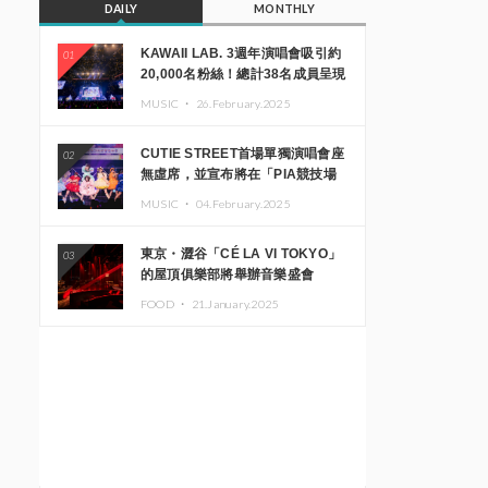
DAILY
MONTHLY
KAWAII LAB. 3週年演唱會吸引約
01
20,000名粉絲！總計38名成員呈現
震撼舞台
MUSIC ・
26.February.2025
CUTIE STREET首場單獨演唱會座
02
無虛席，並宣布將在「PIA競技場
MM」舉辦出道一週年紀念演唱會
MUSIC ・
04.February.2025
東京・澀谷「CÉ LA VI TOKYO」
03
的屋頂俱樂部將舉辦音樂盛會
「Sky‘s The Limit」!! GREEN
FOOD ・
21.January.2025
ASSASSIN DOLLAR、JOMMY、
Kza（FORCE OF NATURE）等日
本頂尖DJ及創作者齊聚一堂