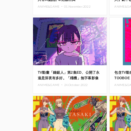
中、終於解
ANIME&GAME ・
01.November.2022
ANIME&G
TV動畫「鏈鋸人」第2集ED、公開了永
包含TV
遠是深夜有多好。「殘機」無字幕影像
TOOBOE
常盤封面
ANIME&GAME ・
24.October.2022
ANIME&G