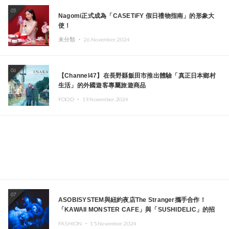
05
Nagomi正式成為「CASETiFY 假日禮物指南」的形象大
使！
未分類 ・
26.November.2024
06
【Channel47】在長野縣飯田市推出體驗「真正日本鄉村
生活」的外國遊客專屬旅遊商品
FOOD ・
19.November.2024
07
ASOBISYSTEM與紐約夜店The Stranger攜手合作！
「KAWAII MONSTER CAFE」與「SUSHIDELIC」的招
牌女孩們將於紐約展現夢幻舞台
FASHION ・
15.November.2024