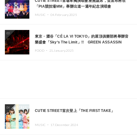
CUTIE STREET首場單獨演唱會座無虛席，並宣布將在
「PIA競技場MM」舉辦出道一週年紀念演唱會
MUSIC ・
04.February.2025
03
東京・澀谷「CÉ LA VI TOKYO」的屋頂俱樂部將舉辦音
樂盛會「Sky‘s The Limit」!! GREEN ASSASSIN
DOLLAR、JOMMY、Kza（FORCE OF NATURE）等日
FOOD ・
21.January.2025
本頂尖DJ及創作者齊聚一堂
04
CUTIE STREET首次登上「THE FIRST TAKE」
MUSIC ・
17.December.2024