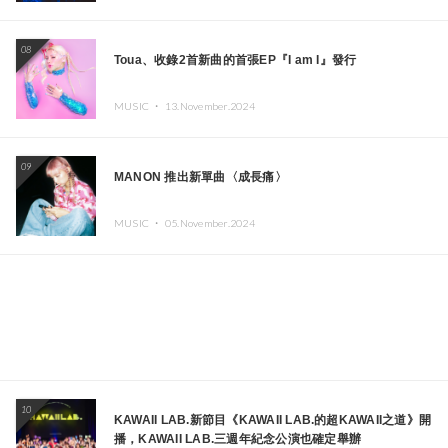
08
Toua、收錄2首新曲的首張EP『I am I』發行
MUSIC ・
13.November.2024
09
MANON 推出新單曲〈成長痛〉
MUSIC ・
05.November.2024
10
KAWAII LAB.新節目《KAWAII LAB.的超KAWAII之道》開
播，KAWAII LAB.三週年紀念公演也確定舉辦