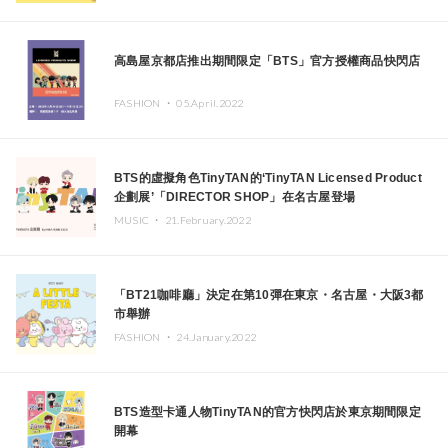
高島屋京都店推出期間限定「BTS」官方授權商品快閃店
FASHION ・
05.April.2022
BTS的虛擬角色TinyTAN的‘TinyTAN Licensed Product
企劃展’「DIRECTOR SHOP」在名古屋登場
MUSIC ・
21.February.2022
「BT21咖啡廳」決定在第10彈在東京・名古屋・大阪3都
市舉辦
FASHION ・
24.January.2022
BTS造型卡通人物TinyTAN的官方快閃店於東京期間限定
開幕