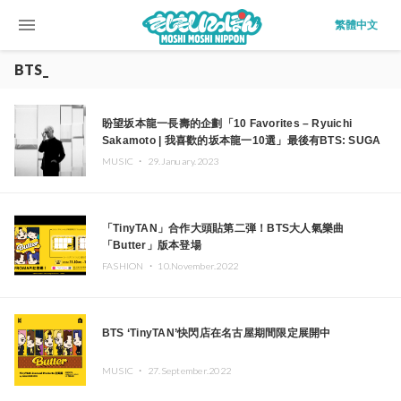
menu
繁體中文
BTS_
盼望坂本龍一長壽的企劃「10 Favorites – Ryuichi
Sakamoto | 我喜歡的坂本龍一10選」最後有BTS: SUGA
登場
MUSIC ・
29.January.2023
「TinyTAN」合作大頭貼第二弾！BTS大人氣樂曲
「Butter」版本登場
FASHION ・
10.November.2022
BTS ‘TinyTAN’快閃店在名古屋期間限定展開中
MUSIC ・
27.September.2022