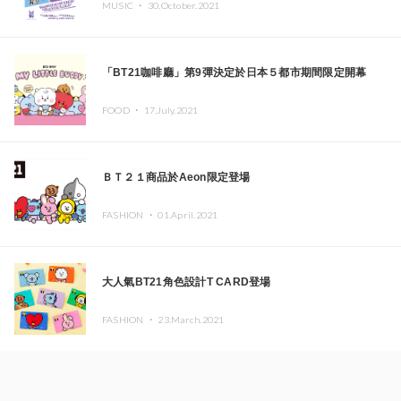
MUSIC ・
30.October.2021
「BT21咖啡廳」第9彈決定於日本５都市期間限定開幕
FOOD ・
17.July.2021
ＢＴ２１商品於Aeon限定登場
FASHION ・
01.April.2021
大人氣BT21角色設計T CARD登場
FASHION ・
23.March.2021