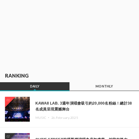
RANKING
DAILY
MONTHLY
01
KAWAII LAB. 3週年演唱會吸引約20,000名粉絲！總計38
名成員呈現震撼舞台
MUSIC ・
26.February.2025
02