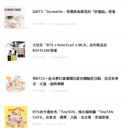
以BTS「Dynamite」等樂曲為構思的『杯盤組』登場
FASHION ・
09.September.2022
大注目「BTS x New Era®︎ x MLB」合作商品在
BAYFLOW登場
FASHION ・
17.May.2022
和BT21一起在夢幻遊樂園玩耍的體驗型活動、決定於東
京・大阪・福岡舉辦
FASHION ・
14.May.2022
BTS的卡通角色「TinyTAN」推出咖啡廳「TinyTAN
CAFE」在東京・橫濱・大阪・名古屋・宮城登場
FOOD ・
25.April.2022