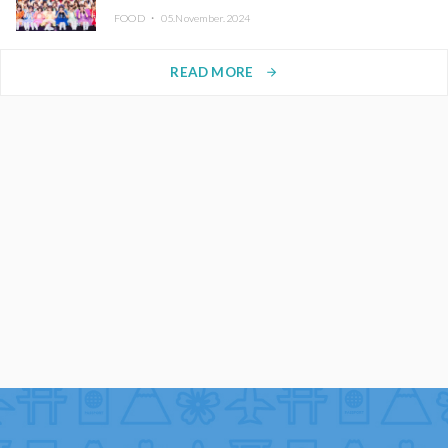
FOOD ・
05.November.2024
READ MORE
arrow_forward