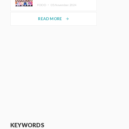
KAWAII LAB.三週年紀念公演也確
FOOD ・
05.November.2024
定舉辦
READ MORE
arrow_forward
KEYWORDS