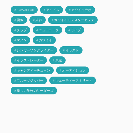
# KAWAIILAB
# アイドル
# カワイイラボ
# 偶像
# 旅行
# カワイイモンスターカフェ
# クラブ
# ニューヨーク
# ライブ
# マノン
# カワイイ
# シンガーソングライター
# イラスト
# イラストレーター
# 東京
# キャンディーチューン
# オーディション
# フルーツジッパー
# キューティーストリート
# 新しい学校のリーダーズ