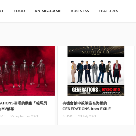
OT
FOOD
ANIME&GAME
BUSINESS
FEATURES
RATIONS演唱的動畫「範馬刃
有機會抽中親筆簽名海報的
曲MV解禁
GENERATIONS from EXILE
TRIBE×JOYSOUND 合作活動舉辦
AME ・
29.September.2021
MUSIC ・
23.July.2021