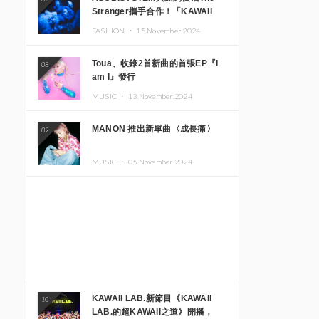
Stranger攜手合作！「KAWAII
MONSTER CAFE」與
FASHION ・
15.November.2024
「SUSHIDELIC」的招牌女孩們將
於紐約展現夢幻舞台
Toua、收錄2首新曲的首張EP『I
08
am I』發行
MUSIC ・
13.November.2024
MANON 推出新單曲〈成長痛〉
09
MUSIC ・
05.November.2024
KAWAII LAB.新節目《KAWAII
10
LAB.的超KAWAII之道》開播，