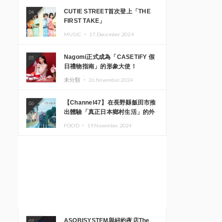
CUTIE STREET首次登上「THE
04
FIRST TAKE」
MUSIC ・
17.December.2024
Nagomi正式成為「CASETiFY 假
05
日禮物指南」的形象大使！
未分類 ・
26.November.2024
【Channel47】在長野縣飯田市推
06
出體驗「真正日本鄉村生活」的外
國遊客專屬旅遊商品
FOOD ・
19.November.2024
ASOBISYSTEM與紐約夜店The
07