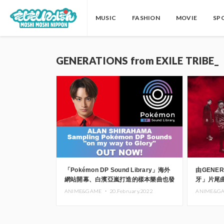
MUSIC
FASHION
MOVIE
SP
GENERATIONS from EXILE TRIBE_
「Pokémon DP Sound Library」海外
由GENE
網站開幕、白濱亞嵐打造的樣本樂曲也發
牙」片尾
表了
ANIME&GAME ・
20.February.2022
ANIME&G