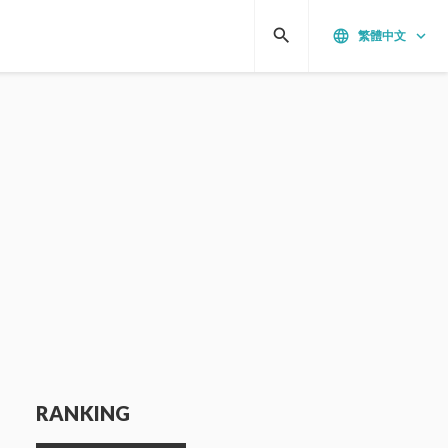
search
language
keyboard_arrow_down
繁體中文
RANKING