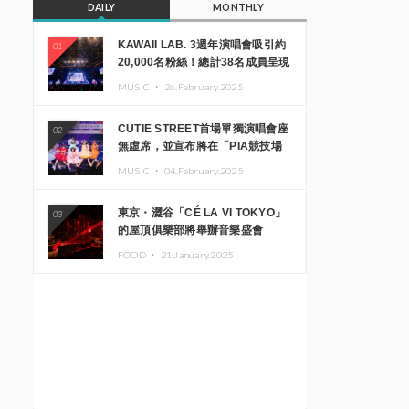
DAILY
MONTHLY
KAWAII LAB. 3週年演唱會吸引約
01
20,000名粉絲！總計38名成員呈現
震撼舞台
MUSIC ・
26.February.2025
CUTIE STREET首場單獨演唱會座
02
無虛席，並宣布將在「PIA競技場
MM」舉辦出道一週年紀念演唱會
MUSIC ・
04.February.2025
東京・澀谷「CÉ LA VI TOKYO」
03
的屋頂俱樂部將舉辦音樂盛會
「Sky‘s The Limit」!! GREEN
FOOD ・
21.January.2025
ASSASSIN DOLLAR、JOMMY、
Kza（FORCE OF NATURE）等日
本頂尖DJ及創作者齊聚一堂