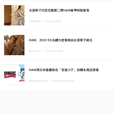
水原希子代言活動第二彈H&M春季時裝發售
FASHION ・
04.April.2020
H&M、2020 SS永續大使發表由水原希子就任
FASHION ・
25.March.2020
H&M與日本遊戲角色「音速小子」的聯名商品登場
ANIME&GAME ・
20.February.2020