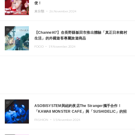
使！
未分類 ・
26.November.2024
06
【Channel47】在長野縣飯田市推出體驗「真正日本鄉村
生活」的外國遊客專屬旅遊商品
FOOD ・
19.November.2024
07
ASOBISYSTEM與紐約夜店The Stranger攜手合作！
「KAWAII MONSTER CAFE」與「SUSHIDELIC」的招
牌女孩們將於紐約展現夢幻舞台
FASHION ・
15.November.2024