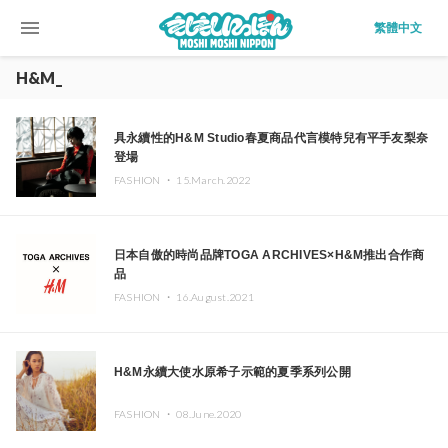
menu
繁體中文
H&M_
具永續性的H&M Studio春夏商品代言模特兒有平手友梨奈
登場
FASHION ・
15.March.2022
日本自傲的時尚品牌TOGA ARCHIVES×H&M推出合作商
品
FASHION ・
16.August.2021
H&M永續大使水原希子示範的夏季系列公開
FASHION ・
08.June.2020