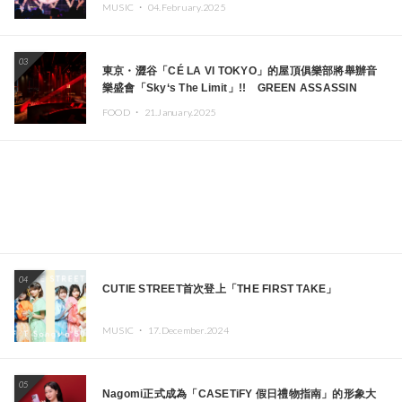
MUSIC ・
04.February.2025
03
東京・澀谷「CÉ LA VI TOKYO」的屋頂俱樂部將舉辦音
樂盛會「Sky‘s The Limit」!! GREEN ASSASSIN
DOLLAR、JOMMY、Kza（FORCE OF NATURE）等日
FOOD ・
21.January.2025
本頂尖DJ及創作者齊聚一堂
04
CUTIE STREET首次登上「THE FIRST TAKE」
MUSIC ・
17.December.2024
05
Nagomi正式成為「CASETiFY 假日禮物指南」的形象大