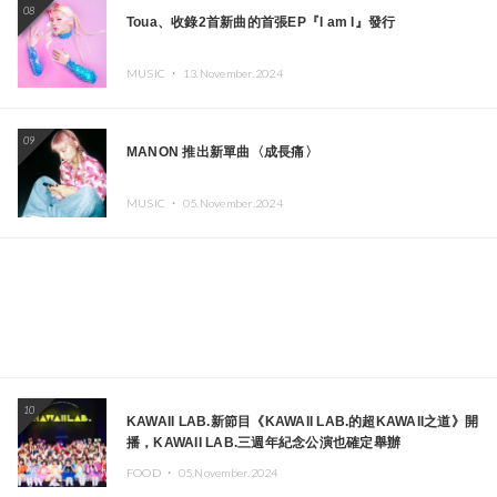
08
Toua、收錄2首新曲的首張EP『I am I』發行
MUSIC ・
13.November.2024
09
MANON 推出新單曲〈成長痛〉
MUSIC ・
05.November.2024
10
KAWAII LAB.新節目《KAWAII LAB.的超KAWAII之道》開
播，KAWAII LAB.三週年紀念公演也確定舉辦
FOOD ・
05.November.2024