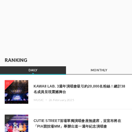
RANKING
DAILY
MONTHLY
01
KAWAII LAB. 3週年演唱會吸引約20,000名粉絲！總計38
名成員呈現震撼舞台
MUSIC ・
26.February.2025
02
CUTIE STREET首場單獨演唱會座無虛席，並宣布將在
「PIA競技場MM」舉辦出道一週年紀念演唱會