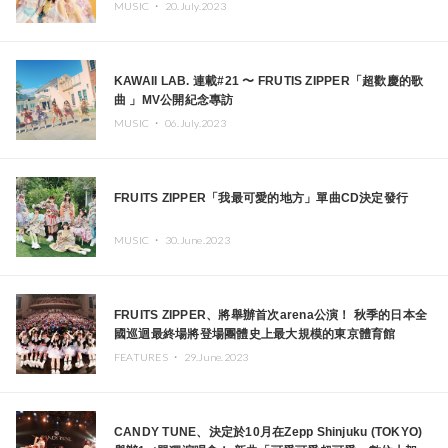
MUSIC ・
20.July.2023
KAWAII LAB. 連載#21 〜 FRUTIS ZIPPER「超歡慶的歌
曲 」MV公開紀念專訪
MUSIC ・
06.July.2023
FRUITS ZIPPER「我最可愛的地方」單曲CD決定發行
MUSIC ・
30.June.2023
FRUITS ZIPPER、將舉辦首次arena公演！ 秋季的日本全
國巡迴最終場將登場團體史上最大規模的東京體育館
FEATURES ・
29.June.2023
CANDY TUNE、決定於10月在Zepp Shinjuku (TOKYO)