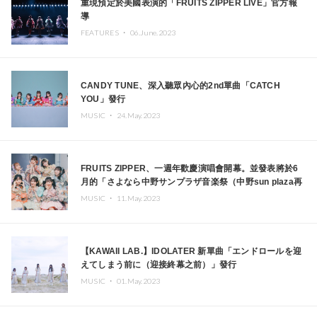
重現預定於美國表演的「FRUITS ZIPPER LIVE」官方報
導
FEATURES ・
06.June.2023
CANDY TUNE、深入聽眾內心的2nd單曲「CATCH
YOU」發行
MUSIC ・
24.May.2023
FRUITS ZIPPER、一週年歡慶演唱會開幕。並發表將於6
月的「さよなら中野サンプラザ音楽祭（中野sun plaza再
見音樂祭）」演出
MUSIC ・
11.May.2023
【KAWAII LAB.】IDOLATER 新單曲「エンドロールを迎
えてしまう前に（迎接終幕之前）」發行
MUSIC ・
01.May.2023