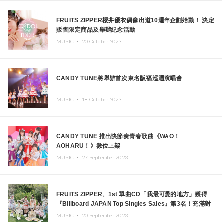
FRUITS ZIPPER櫻井優衣偶像出道10週年企劃始動！ 決定
販售限定商品及舉辦紀念活動
MUSIC ・
20.October.2023
CANDY TUNE將舉辦首次東名阪福巡迴演唱會
MUSIC ・
18.October.2023
CANDY TUNE 推出快節奏青春歌曲《WAO！
AOHARU！》數位上架
MUSIC ・
27.September.2023
FRUITS ZIPPER、1st 單曲CD「我最可愛的地方」獲得
『Billboard JAPAN Top Singles Sales』第3名！充滿對
粉絲的感謝與愛之日本全國巡迴・準最終場演唱會報導
MUSIC ・
20.September.2023