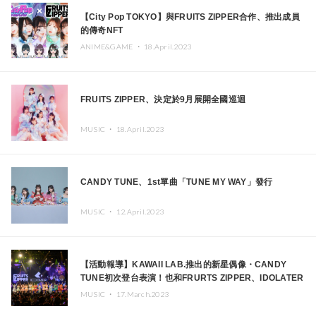
【City Pop TOKYO】與FRUITS ZIPPER合作、推出成員
的傳奇NFT
ANIME&GAME ・
18.April.2023
FRUITS ZIPPER、決定於9月展開全國巡迴
MUSIC ・
18.April.2023
CANDY TUNE、1st單曲「TUNE MY WAY」發行
MUSIC ・
12.April.2023
【活動報導】KAWAII LAB.推出的新星偶像・CANDY
TUNE初次登台表演！也和FRURTS ZIPPER、IDOLATER
拍攝了TikTok撮影
MUSIC ・
17.March.2023