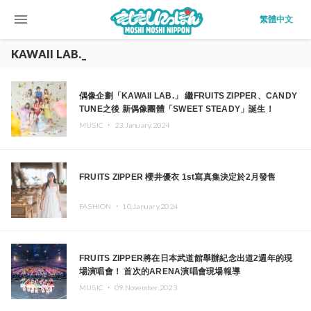
menu
繁體中文
KAWAII LAB._
偶像企劃「KAWAII LAB.」 繼FRUITS ZIPPER、CANDY
TUNE之後 新偶像團體「SWEET STEADY」誕生！
MUSIC ・
23.January.2024
FRUITS ZIPPER 櫻井優衣 1st寫真集決定於2月發售
FASHION ・
10.January.2024
FRUITS ZIPPER將在日本武道館舉辦紀念出道2週年的現
場演唱會！ 首次的ARENA演唱會現場報導
MUSIC ・
09.November.2023