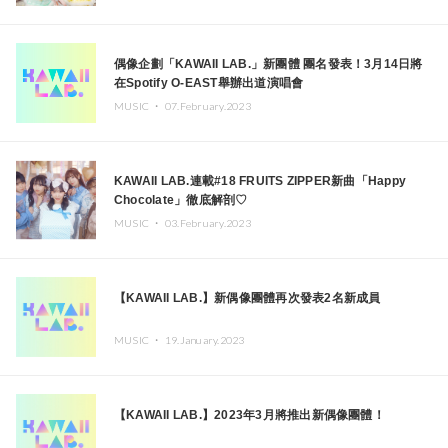
偶像企劃「KAWAII LAB.」新團體 團名發表！3月14日將
在Spotify O-EAST舉辦出道演唱會
MUSIC ・
07.February.2023
KAWAII LAB.連載#18 FRUITS ZIPPER新曲「Happy
Chocolate」徹底解剖♡
MUSIC ・
03.February.2023
【KAWAII LAB.】新偶像團體再次發表2名新成員
MUSIC ・
19.January.2023
【KAWAII LAB.】2023年3月將推出新偶像團體！