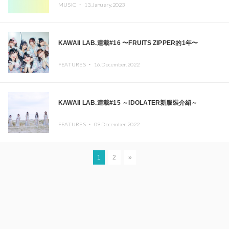
MUSIC ・
13.January.2023
KAWAII LAB.連載#16 〜FRUITS ZIPPER的1年〜
FEATURES ・
16.December.2022
KAWAII LAB.連載#15 ～IDOLATER新服裝介紹～
FEATURES ・
09.December.2022
1
2
»