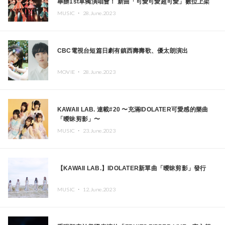
舉辦1st單獨演唱會！ 新曲「可愛可愛超可愛」數位上架
MUSIC ・
28.June.2023
CBC電視台短篇日劇有鎮西壽壽歌、優太朗演出
MOVIE ・
28.June.2023
KAWAII LAB. 連載#20 〜充滿IDOLATER可愛感的樂曲
「曖昧剪影」〜
MUSIC ・
23.June.2023
【KAWAII LAB.】IDOLATER新單曲「曖昧剪影」發行
MUSIC ・
12.June.2023