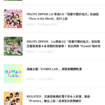
FRUITS ZIPPER 1st 單曲CD『我最可愛的地方』收錄曲
「Pure in the World」先行上架
MUSIC ・
09.August.2023
FRUITS ZIPPER、1st單曲CD「我最可愛的地方」初回限
定盤寫真冊＆各形態封面解禁！ 初次與將 “Kawaii”朝向世
界發信的藝術家・增田賽巴斯汀合作！
MUSIC ・
27.July.2023
偶像企劃「KAWAII LAB.」展開新團體甄選
MUSIC ・
27.July.2023
IDOLATER、充滿節奏感的電子音令人舒適，新曲
「Promise」數位上架！成員初次挑戰饒舌