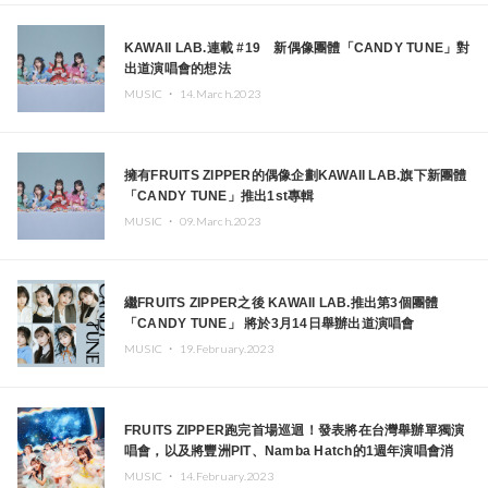
KAWAII LAB.連載 #19 新偶像團體「CANDY TUNE」對
出道演唱會的想法
MUSIC ・
14.March.2023
擁有FRUITS ZIPPER的偶像企劃KAWAII LAB.旗下新團體
「CANDY TUNE」推出1st專輯
MUSIC ・
09.March.2023
繼FRUITS ZIPPER之後 KAWAII LAB.推出第3個團體
「CANDY TUNE」 將於3月14日舉辦出道演唱會
MUSIC ・
19.February.2023
FRUITS ZIPPER跑完首場巡迴！發表將在台灣舉辦單獨演
唱會，以及將豐洲PIT、Namba Hatch的1週年演唱會消
息！
MUSIC ・
14.February.2023