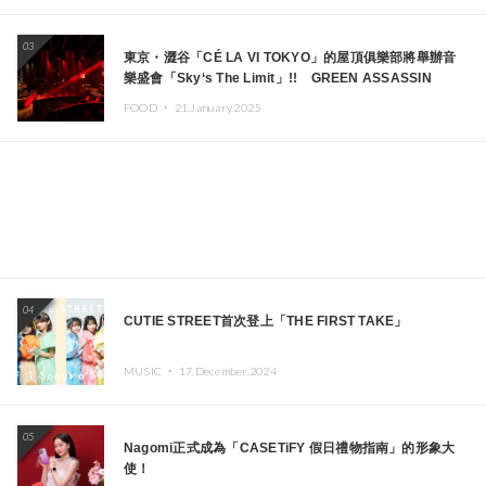
03
東京・澀谷「CÉ LA VI TOKYO」的屋頂俱樂部將舉辦音
樂盛會「Sky‘s The Limit」!! GREEN ASSASSIN
DOLLAR、JOMMY、Kza（FORCE OF NATURE）等日
FOOD ・
21.January.2025
本頂尖DJ及創作者齊聚一堂
04
CUTIE STREET首次登上「THE FIRST TAKE」
MUSIC ・
17.December.2024
05
Nagomi正式成為「CASETiFY 假日禮物指南」的形象大
使！