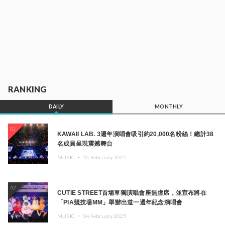
RANKING
DAILY
MONTHLY
01
KAWAII LAB. 3週年演唱會吸引約20,000名粉絲！總計38
名成員呈現震撼舞台
MUSIC ・
26.February.2025
02
CUTIE STREET首場單獨演唱會座無虛席，並宣布將在
「PIA競技場MM」舉辦出道一週年紀念演唱會
MUSIC ・
04.February.2025