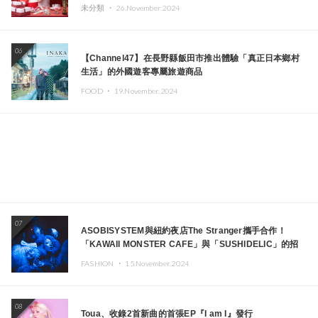
未分類 ・
26.November.2024
06
【Channel47】在長野縣飯田市推出體驗「真正日本鄉村
生活」的外國遊客專屬旅遊商品
FOOD ・
19.November.2024
07
ASOBISYSTEM與紐約夜店The Stranger攜手合作！
「KAWAII MONSTER CAFE」與「SUSHIDELIC」的招
牌女孩們將於紐約展現夢幻舞台
FASHION ・
15.November.2024
08
Toua、收錄2首新曲的首張EP『I am I』發行