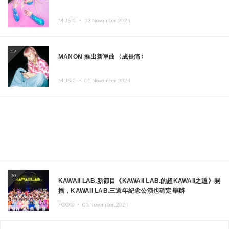
MUSIC ・
13.November.2024
09
MANON 推出新單曲〈成長痛〉
MUSIC ・
05.November.2024
10
KAWAII LAB.新節目《KAWAII LAB.的超KAWAII之道》開
播，KAWAII LAB.三週年紀念公演也確定舉辦
FOOD ・
05.November.2024