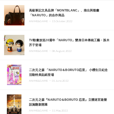
高級筆記文具品牌「MONTBLANC」、推出與動畫
「NARUTO」的合作商品
ANIME&GAME ・
15.October.2022
TV動畫放送20週年「NARUTO」變身日本傳統工藝・孫木
芥子登場
ANIME&GAME ・
08.August.2022
二次元之森 「NARUTO＆BORUTO忍里」 小櫻生日紀念
活動特典貼紙登場
ANIME&GAME ・
01.June.2022
二次元之森『NARUTO＆BORUTO 忍里』立體迷宮遊樂
設施翻新開幕
ANIME&GAME ・
11.May.2022