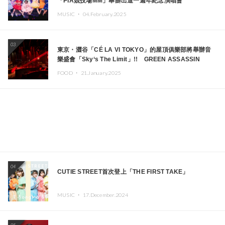
「PIA競技場MM」舉辦出道一週年紀念演唱會
MUSIC ・
04.February.2025
03
東京・澀谷「CÉ LA VI TOKYO」的屋頂俱樂部將舉辦音
樂盛會「Sky‘s The Limit」!! GREEN ASSASSIN
DOLLAR、JOMMY、Kza（FORCE OF NATURE）等日
FOOD ・
21.January.2025
本頂尖DJ及創作者齊聚一堂
04
CUTIE STREET首次登上「THE FIRST TAKE」
MUSIC ・
17.December.2024