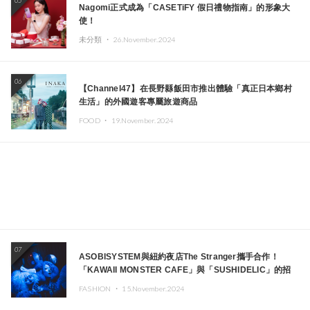
05
Nagomi正式成為「CASETiFY 假日禮物指南」的形象大
使！
未分類 ・
26.November.2024
06
【Channel47】在長野縣飯田市推出體驗「真正日本鄉村
生活」的外國遊客專屬旅遊商品
FOOD ・
19.November.2024
07
ASOBISYSTEM與紐約夜店The Stranger攜手合作！
「KAWAII MONSTER CAFE」與「SUSHIDELIC」的招
牌女孩們將於紐約展現夢幻舞台
FASHION ・
15.November.2024