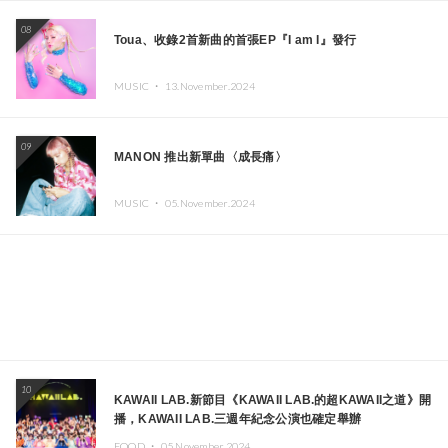
08
Toua、收錄2首新曲的首張EP『I am I』發行
MUSIC ・
13.November.2024
09
MANON 推出新單曲〈成長痛〉
MUSIC ・
05.November.2024
10
KAWAII LAB.新節目《KAWAII LAB.的超KAWAII之道》開
播，KAWAII LAB.三週年紀念公演也確定舉辦
FOOD ・
05.November.2024