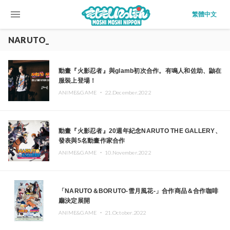
menu
繁體中文
NARUTO_
動畫『火影忍者』與glamb初次合作。有鳴人和佐助、鼬在
服裝上登場！
ANIME&GAME ・
22.December.2022
動畫『火影忍者』20週年紀念NARUTO THE GALLERY、
發表與5名動畫作家合作
ANIME&GAME ・
10.November.2022
「NARUTO＆BORUTO-雪月風花-」合作商品＆合作咖啡
廳決定展開
ANIME&GAME ・
21.October.2022