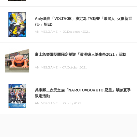
Anly新曲「VOLTAGE」決定為 TV動畫「慕留人- 火影新世
代-」新ED
ANIME&GAME ・
20.December.2021
富士急樂園期間限定舉辦「漩渦鳴人誕生祭2021」活動
ANIME&GAME ・
07.October.2021
兵庫縣二次元之森「NARUTO×BORUTO 忍里」舉辦夏季
限定活動
ANIME&GAME ・
29.July.2021