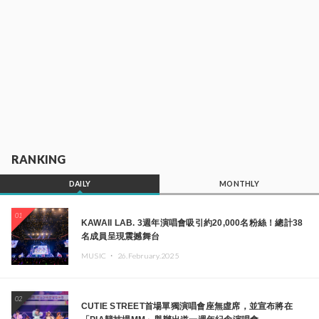
RANKING
DAILY
MONTHLY
01
KAWAII LAB. 3週年演唱會吸引約20,000名粉絲！總計38
名成員呈現震撼舞台
MUSIC ・
26.February.2025
02
CUTIE STREET首場單獨演唱會座無虛席，並宣布將在