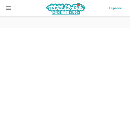
menu
Español