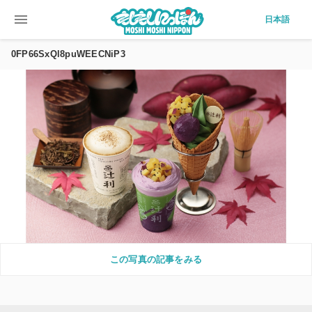
menu
日本語
0FP66SxQl8puWEECNiP3
この写真の記事をみる