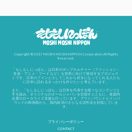
Copyright © 2017 MOSHI MOSHI NIPPON Corporation All Rights
Reserved.
「もしもしにっぽん」は日本のポップカルチャー（ファッション・
音楽・アニメ・フード など）を世界に向けて発信するプロジェク
トです。日本のファンとそしてこれから好きになってくれる人たち
に日本に訪れるきっかけを作りたいと考えています。
また、「もしもしにっぽん」は日本を代表する様々なコンテンツと
手を組み、オリジナルのオールジャパンを目指すとともに、各国内
企業のローカライズ支援も行っています。アウトバウンドとインバ
ウンドの両側面から、国内経済のさらなる活性化を目指していま
す。
プライバシーポリシー
CONTACT