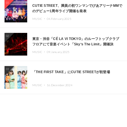
01
CUTIE STREET、満員の初ワンマンでぴあアリーナMMで
のデビュー1周年ライブ開催を発表
MUSIC ・
04.February.2025
02
東京・渋谷「CÉ LA VI TOKYO」のルーフトップクラブ
フロアにて音楽イベント「Sky‘s The Limit」開催決
定!! GREEN ASSASSIN DOLLAR、JOMMY、
MUSIC ・
09.January.2025
Kza（FORCE OF NATURE）ら日本を代表するDJ・クリ
エイターが出演
03
「THE FIRST TAKE」にCUTIE STREETが初登場
MUSIC ・
16.December.2024