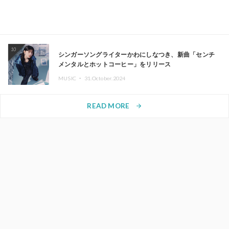
10
シンガーソングライターかわにしなつき、新曲「センチ
メンタルとホットコーヒー」をリリース
MUSIC ・
31.October.2024
READ MORE
arrow_forward