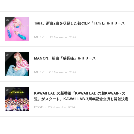
07
Toua、新曲2曲を収録した初のEP『I am I』をリリース
MUSIC ・
13.November.2024
08
MANON、新曲「成長痛」をリリース
MUSIC ・
05.November.2024
09
KAWAII LAB.の新番組『KAWAII LAB.の超KAWAIIへの
道』がスタート。KAWAII LAB.3周年記念公演も開催決定
FOOD ・
05.November.2024