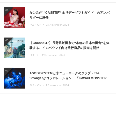
04
なごみが「CASETiFY ホリデーギフトガイド」のアンバ
サダーに就任
FASHION ・
26.November.2024
05
【Channel47】長野県飯田市で“本物の日本の田舎“を体
験する、インバウンド向け旅行商品の販売を開始
FOOD ・
19.November.2024
06
ASOBISYSTEMと米ニューヨークのクラブ・The
Strangerがコラボレーション！ 「KAWAII MONSTER
CAFE」と「SUSHIDELIC」のアイコンガールたちがニュ
FASHION ・
15.November.2024
ーヨークで夢のステージを披露