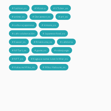
# fashion_es
# Música
# VTuber_es
# anime_es
# Doraemon_es
# art_es
# cultura japonesa
# kimono_es
# cafe colaboración
# Japanese food_es
# Kawaii_es
# Rilakkuma_es
# cafetería
# NFTart_es
# game_es
# videojuego
# NFT_es
# Kaguya-sama: Love Is War_es
# Hatsune Miku_es
# Miku Hatsune_es