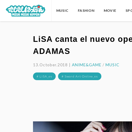
MUSIC
FASHION
MOVIE
SP
LiSA canta el nuevo op
ADAMAS
13.October.2018 |
ANIME&GAME
/
MUSIC
# LiSA_es
# Sword Art Online_es