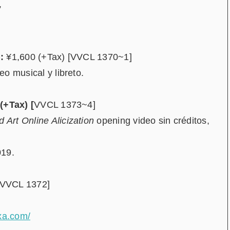
”
:
¥1,600 (+Tax) [VVCL 1370~1]
eo musical y libreto.
(+Tax) [
VVCL 1373~4]
 Art Online Alicization
opening video sin créditos,
019.
[VVCL 1372]
sxa.com/