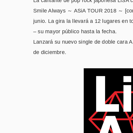
La cantante de pop rock japonesa LiSA c
Smile Always ～ ASiA TOUR 2018 ～ [core
junio. La gira la llevará a 12 lugares e
– su mayor público hasta la fecha.
Lanzará su nuevo single de doble cara A
de diciembre.