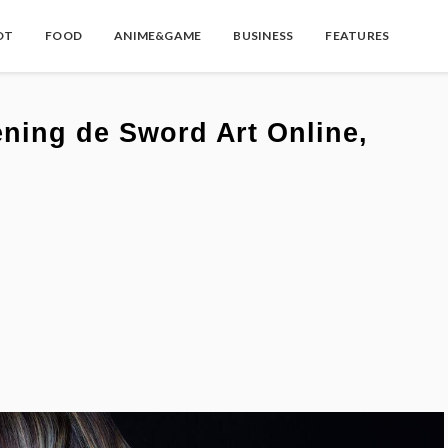
OT
FOOD
ANIME&GAME
BUSINESS
FEATURES
ening de Sword Art Online,