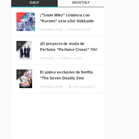
DAILY
MONTHLY
¡”Snow Miku” colabora con
01
“Kuromi” este año! Hokkaido
Limited “SNOW MIKU ×
ANIME&GAME ・
03.March.2023
KUROMI HOKKAIDO”
¡El proyecto de moda de
02
Perfume “Perfume Closet” 7th!
Presentamos una nueva línea
FASHION ・
03.March.2023
inspirada en sus canciones.
El anime exclusivo de Netflix
03
“The Seven Deadly Sins
Edinburgh Part 1” presenta su
ANIME&GAME ・
28.February.2023
imagen promocional