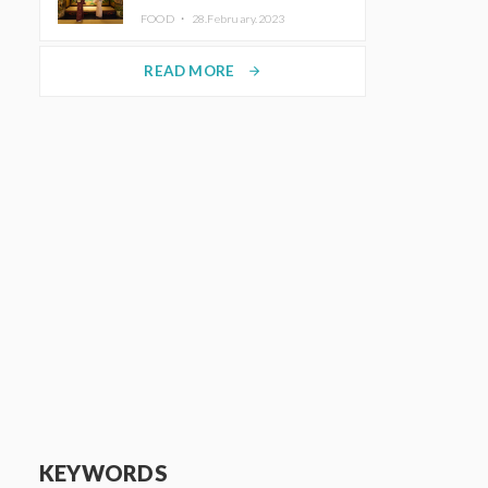
disfrutar del arte y el almuerzo
FOOD ・
28.February.2023
vistiendo un kimono
READ MORE
arrow_forward
KEYWORDS