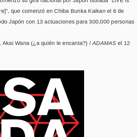
omenzó su gira nacional por Japón titulada “LiVE is
]”, que comenzó en Chiba Bunka Kaikan el 6 de
n todo Japón con 13 actuaciones para 300,000 personas
, Akai Wana (¿a quién le encanta?) /
ADAMAS
el 12