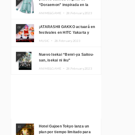
“Doraemon” inspirada en la
habitación de Nobita!
ANIME&GAME ・
28.February.2023
¡ATARASHII GAKKO actuará en
08
festivales en HITC Yakarta y
Manila! inspirar a los
MUSIC ・
28.February.2023
aficionados locales
Nuevo Isekai “Benri-ya Saitou-
09
san, isekai ni iku”
ANIME&GAME ・
28.February.2023
Hotel Gajoen Tokyo lanza un
10
plan por tiempo limitado para