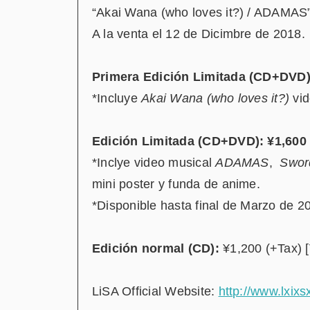
“Akai Wana (who loves it?) / ADAMAS
A la venta el 12 de Dicimbre de 2018.
Primera Edición Limitada (CD+DVD)
*Incluye
Akai Wana (who loves it?)
vid
Edición Limitada (CD+DVD): ¥1,600 
*Inclye video musical
ADAMAS
,
Sword
mini poster y funda de anime.
*Disponible hasta final de Marzo de 2
Edición normal (CD):
¥1,200 (+Tax) 
LiSA Official Website:
http://www.lxix