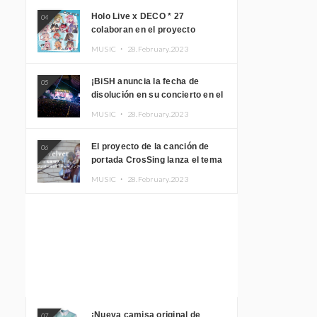
Holo Live x DECO * 27
04
colaboran en el proyecto
musical “holo * 27” lanzan un
MUSIC ・
28.February.2023
álbum y MV
¡BiSH anuncia la fecha de
05
disolución en su concierto en el
Gimnasio del Estadio Nacional
MUSIC ・
28.February.2023
Yoyogi!
El proyecto de la canción de
06
portada CrosSing lanza el tema
principal “Dragon Ball GT”
MUSIC ・
28.February.2023
cantado por Akari Kito, Shizuka
Kudo “Blue Velvet”
¡Nueva camisa original de
07