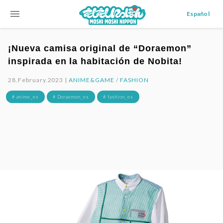
menu
Español
¡Nueva camisa original de “Doraemon”
inspirada en la habitación de Nobita!
28.February.2023 |
ANIME&GAME
/
FASHION
# anime_es
# Doraemon_es
# fashion_es