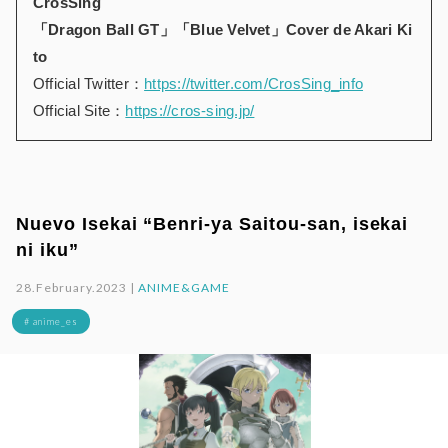
CrosSing
「Dragon Ball GT」「Blue Velvet」Cover de Akari Ki
to
Official Twitter：
https://twitter.com/CrosSing_info
Official Site：
https://cros-sing.jp/
Nuevo Isekai “Benri-ya Saitou-san, isekai
ni iku”
28.February.2023 |
ANIME&GAME
# anime_es