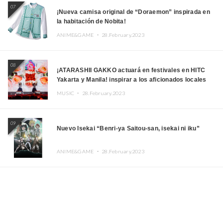
07
¡Nueva camisa original de “Doraemon” inspirada en
la habitación de Nobita!
ANIME&GAME ・
28.February.2023
08
¡ATARASHII GAKKO actuará en festivales en HITC
Yakarta y Manila! inspirar a los aficionados locales
MUSIC ・
28.February.2023
09
Nuevo Isekai “Benri-ya Saitou-san, isekai ni iku”
ANIME&GAME ・
28.February.2023