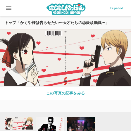
menu
Español
トップ「かぐや様は告らせたい〜天才たちの恋愛頭脳戦〜」
この写真の記事をみる