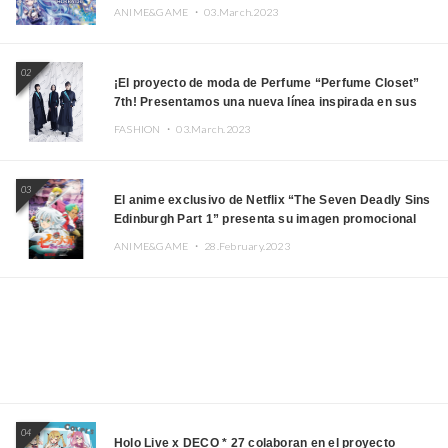
HOKKAIDO”
ANIME&GAME ・
03.March.2023
02
¡El proyecto de moda de Perfume “Perfume Closet”
7th! Presentamos una nueva línea inspirada en sus
canciones.
FASHION ・
03.March.2023
03
El anime exclusivo de Netflix “The Seven Deadly Sins
Edinburgh Part 1” presenta su imagen promocional
ANIME&GAME ・
28.February.2023
04
Holo Live x DECO * 27 colaboran en el proyecto