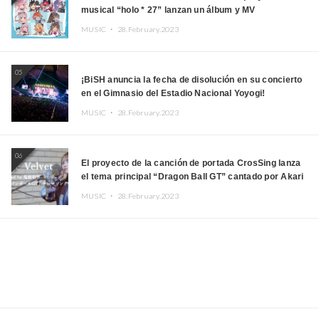
musical “holo * 27” lanzan un álbum y MV
MUSIC ・
28.February.2023
05
¡BiSH anuncia la fecha de disolución en su concierto
en el Gimnasio del Estadio Nacional Yoyogi!
MUSIC ・
28.February.2023
06
El proyecto de la canción de portada CrosSing lanza
el tema principal “Dragon Ball GT” cantado por Akari
Kito, Shizuka Kudo “Blue Velvet”
MUSIC ・
28.February.2023