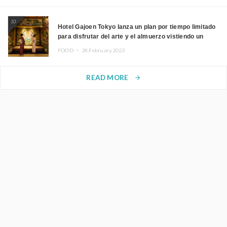
10
Hotel Gajoen Tokyo lanza un plan por tiempo limitado
para disfrutar del arte y el almuerzo vistiendo un
kimono
FOOD ・
28.February.2023
READ MORE
arrow_forward