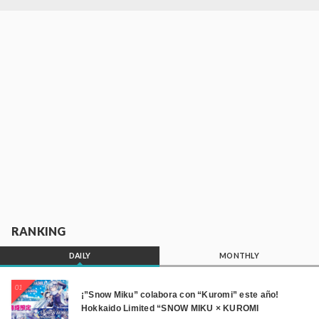
RANKING
DAILY
MONTHLY
01
¡”Snow Miku” colabora con “Kuromi” este año!
Hokkaido Limited “SNOW MIKU × KUROMI