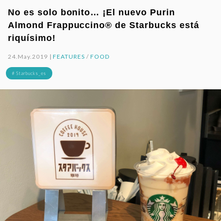
No es solo bonito… ¡El nuevo Purin
Almond Frappuccino® de Starbucks está
riquísimo!
24.May.2019 |
FEATURES
/
FOOD
# Starbucks_es