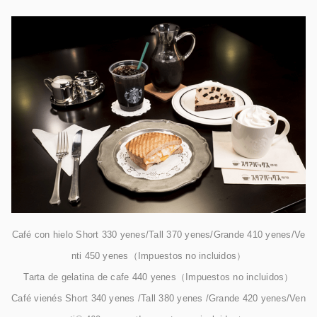
Café con hielo Short 330 yenes/Tall 370 yenes/Grande 410 yenes/Ve
nti 450 yenes（Impuestos no incluidos）
Tarta de gelatina de cafe 440 yenes（Impuestos no incluidos）
Café vienés Short 340 yenes /Tall 380 yenes /Grande 420 yenes/Ven