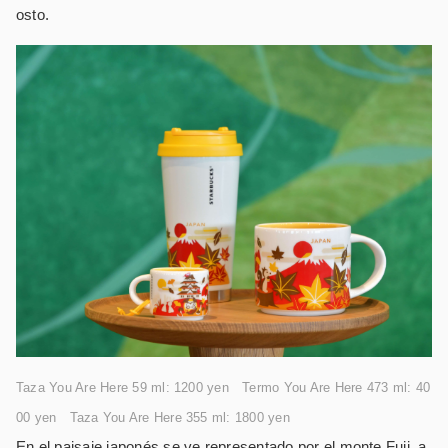
osto.
Taza You Are Here 59 ml: 1200 yen
Termo You Are Here 473 ml: 40
00 yen
Taza You Are Here 355 ml: 1800 yen
En el paisaje japonés se ve representado por el monte Fuji, a