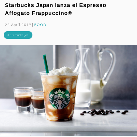
Starbucks Japan lanza el Espresso
Affogato Frappuccino®
22.April.2019 |
FOOD
# Starbucks_es