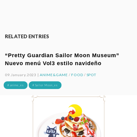
RELATED ENTRIES
“Pretty Guardian Sailor Moon Museum”
Nuevo menú Vol3 estilo navideño
09.January.2023 |
ANIME&GAME
/
FOOD
/
SPOT
# anime_es
# Sailor Moon_es