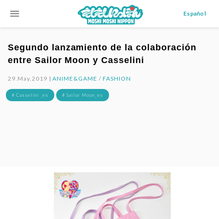
menu
Español
Segundo lanzamiento de la colaboración
entre Sailor Moon y Casselini
29.May.2019 |
ANIME&GAME
/
FASHION
# Casselini _es
# Sailor Moon_es