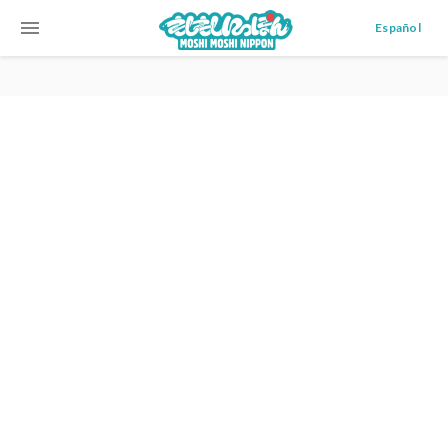
menu
Español