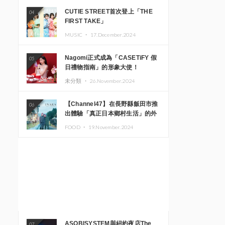
CUTIE STREET首次登上「THE
04
FIRST TAKE」
MUSIC ・
17.December.2024
Nagomi正式成為「CASETiFY 假
05
日禮物指南」的形象大使！
未分類 ・
26.November.2024
【Channel47】在長野縣飯田市推
06
出體驗「真正日本鄉村生活」的外
國遊客專屬旅遊商品
FOOD ・
19.November.2024
ASOBISYSTEM與紐約夜店The
07