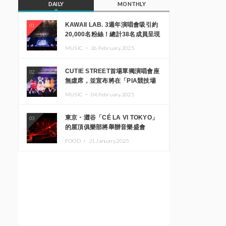
DAILY
MONTHLY
KAWAII LAB. 3週年演唱會吸引約
01
20,000名粉絲！總計38名成員呈現
震撼舞台
MUSIC ・
26.February.2025
CUTIE STREET首場單獨演唱會座
02
無虛席，並宣布將在「PIA競技場
MM」舉辦出道一週年紀念演唱會
MUSIC ・
04.February.2025
東京・澀谷「CÉ LA VI TOKYO」
03
的屋頂俱樂部將舉辦音樂盛會
「Sky‘s The Limit」!! GREEN
FOOD ・
21.January.2025
ASSASSIN DOLLAR、JOMMY、
Kza（FORCE OF NATURE）等日
本頂尖DJ及創作者齊聚一堂