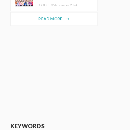
KAWAII LAB.三週年紀念公演也確
FOOD ・
05.November.2024
定舉辦
READ MORE
arrow_forward
KEYWORDS