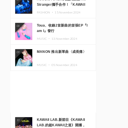
Stranger攜手合作！「KAWAII
MONSTER CAFE」與
FASHION ・
15.November.2024
「SUSHIDELIC」的招牌女孩們將
於紐約展現夢幻舞台
Toua、收錄2首新曲的首張EP『I
08
am I』發行
MUSIC ・
13.November.2024
MANON 推出新單曲〈成長痛〉
09
MUSIC ・
05.November.2024
KAWAII LAB.新節目《KAWAII
10
LAB.的超KAWAII之道》開播，