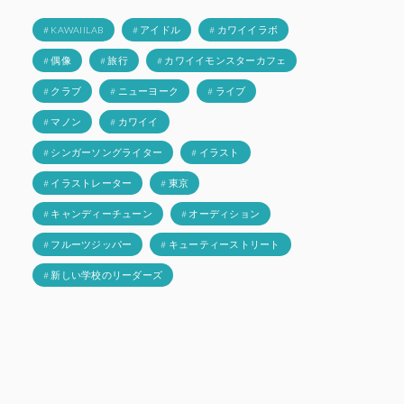
# KAWAIILAB
# アイドル
# カワイイラボ
# 偶像
# 旅行
# カワイイモンスターカフェ
# クラブ
# ニューヨーク
# ライブ
# マノン
# カワイイ
# シンガーソングライター
# イラスト
# イラストレーター
# 東京
# キャンディーチューン
# オーディション
# フルーツジッパー
# キューティーストリート
# 新しい学校のリーダーズ