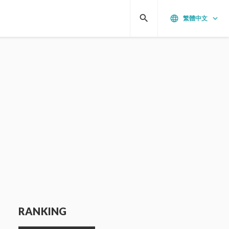
search
language
keyboard_arrow_down
繁體中文
RANKING