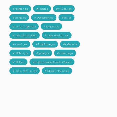
# fashion_es
# Música
# VTuber_es
# anime_es
# Doraemon_es
# art_es
# cultura japonesa
# kimono_es
# cafe colaboración
# Japanese food_es
# Kawaii_es
# Rilakkuma_es
# cafetería
# NFTart_es
# game_es
# videojuego
# NFT_es
# Kaguya-sama: Love Is War_es
# Hatsune Miku_es
# Miku Hatsune_es