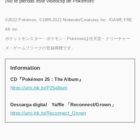
¡No te pierdas este videoclip de Pokémon!
©2022 Pokémon. ©1995-2022 Nintendo/Creatures Inc. /GAME FRE
AK inc.
ポケットモンスター・ポケモン・Pokémonは任天堂・クリーチャー
ズ・ゲームフリークの登録商標です。
Information
CD『Pokémon 25：The Album』
https://umj.lnk.to/P25album
Descarga digital Yaffle 「Reconnect/Grown」
https://umj.lnk.to/Reconnect_Grown