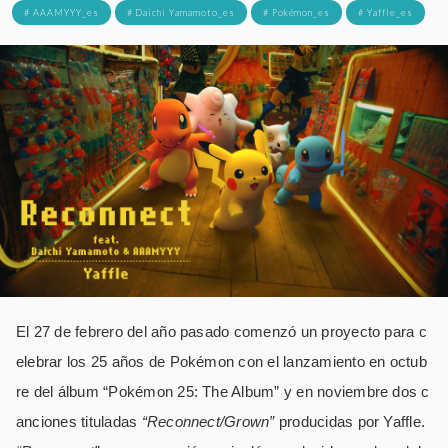
# AAAMYYY_es
# Daichi Yamamoto_es
# Pokémon_es
# Yaffle_es
El 27 de febrero del año pasado comenzó un proyecto para c
elebrar los 25 años de Pokémon con el lanzamiento en octub
re del álbum “Pokémon 25: The Album” y en noviembre dos c
anciones tituladas
“Reconnect/Grown”
producidas por Yaffle.