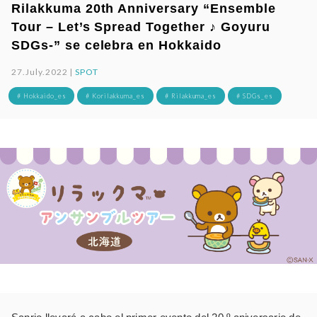
Rilakkuma 20th Anniversary “Ensemble
Tour – Let’s Spread Together ♪ Goyuru
SDGs-” se celebra en Hokkaido
27.July.2022 |
SPOT
# Hokkaido_es
# Korilakkuma_es
# Rilakkuma_es
# SDGs_es