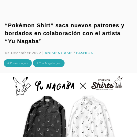
“Pokémon Shirt” saca nuevos patrones y
bordados en colaboración con el artista
“Yu Nagaba”
05.December.2022 |
ANIME&GAME
/
FASHION
# Pokémon_es
# Yuu Nagaba_es