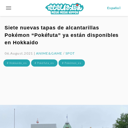
menu
Español
Siete nuevas tapas de alcantarillas
Pokémon “Pokéfuta” ya están disponibles
en Hokkaido
06.August.2021 |
ANIME&GAME
/
SPOT
# Hokkaido_es
# Pokéfuta_es
# Pokémon_es