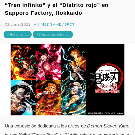
“Tren infinito” y el “Distrito rojo” en
Sapporo Factory, Hokkaido
02.June.2022 |
ANIME&GAME
/
SPOT
# Hokkaido_es
# Kimetsu no Yaiba_es
Una exposición dedicada a los arcos de
Demon Slayer: Kime
tsu no Yaiba “Tren infinito”
y
“Distrito rojo”
se inaugurará en la