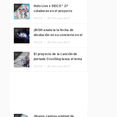
Holo Live x DECO * 27
04
colaboran en el proyecto
musical “holo * 27” lanzan un
MUSIC ・
28.February.2023
álbum y MV
¡BiSH anuncia la fecha de
05
disolución en su concierto en el
Gimnasio del Estadio Nacional
MUSIC ・
28.February.2023
Yoyogi!
El proyecto de la canción de
06
portada CrosSing lanza el tema
principal “Dragon Ball GT”
MUSIC ・
28.February.2023
cantado por Akari Kito, Shizuka
Kudo “Blue Velvet”
¡Nueva camisa original de
07