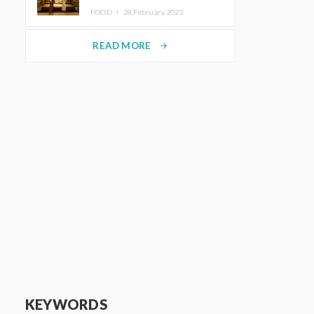
disfrutar del arte y el almuerzo
FOOD ・
28.February.2023
vistiendo un kimono
READ MORE
arrow_forward
KEYWORDS