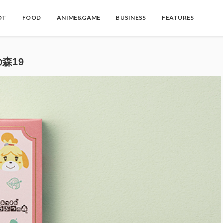
OT
FOOD
ANIME&GAME
BUSINESS
FEATURES
の森19