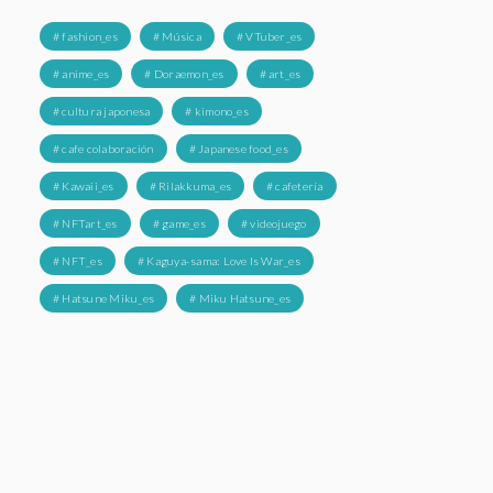
# fashion_es
# Música
# VTuber_es
# anime_es
# Doraemon_es
# art_es
# cultura japonesa
# kimono_es
# cafe colaboración
# Japanese food_es
# Kawaii_es
# Rilakkuma_es
# cafetería
# NFTart_es
# game_es
# videojuego
# NFT_es
# Kaguya-sama: Love Is War_es
# Hatsune Miku_es
# Miku Hatsune_es