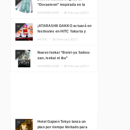
“Doraemon” inspirada en la
habitación de Nobita!
ANIME&GAME ・
28.February.2023
¡ATARASHII GAKKO actuará en
08
festivales en HITC Yakarta y
Manila! inspirar a los
MUSIC ・
28.February.2023
aficionados locales
Nuevo Isekai “Benri-ya Saitou-
09
san, isekai ni iku”
ANIME&GAME ・
28.February.2023
Hotel Gajoen Tokyo lanza un
10
plan por tiempo limitado para