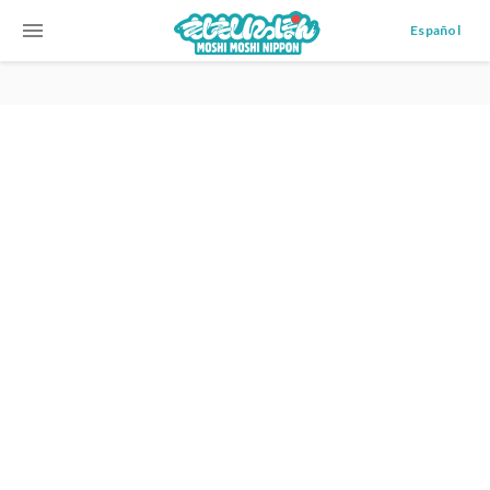
menu
Español