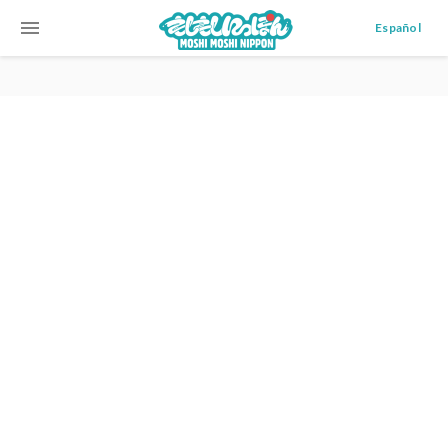
menu
Español