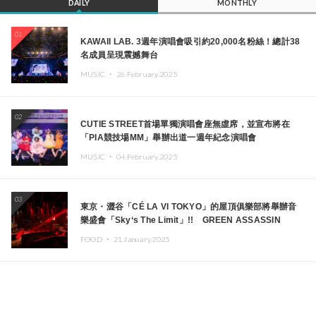
DAILY
MONTHLY
01
KAWAII LAB. 3週年演唱會吸引約20,000名粉絲！總計38
名成員呈現震撼舞台
MUSIC ・
26.February.2025
02
CUTIE STREET首場單獨演唱會座無虛席，並宣布將在
「PIA競技場MM」舉辦出道一週年紀念演唱會
MUSIC ・
04.February.2025
03
東京・澀谷「CÉ LA VI TOKYO」的屋頂俱樂部將舉辦音
樂盛會「Sky‘s The Limit」!! GREEN ASSASSIN
DOLLAR、JOMMY、Kza（FORCE OF NATURE）等日
FOOD ・
21.January.2025
本頂尖DJ及創作者齊聚一堂