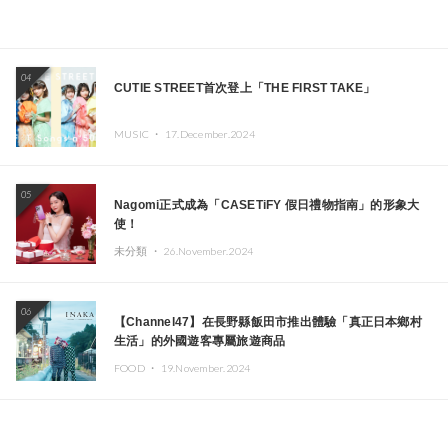
04
CUTIE STREET首次登上「THE FIRST TAKE」
MUSIC ・
17.December.2024
05
Nagomi正式成為「CASETiFY 假日禮物指南」的形象大
使！
未分類 ・
26.November.2024
06
【Channel47】在長野縣飯田市推出體驗「真正日本鄉村
生活」的外國遊客專屬旅遊商品
FOOD ・
19.November.2024