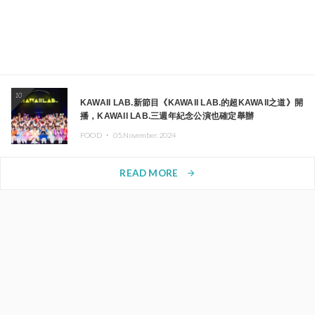
10
KAWAII LAB.新節目《KAWAII LAB.的超KAWAII之道》開
播，KAWAII LAB.三週年紀念公演也確定舉辦
FOOD ・
05.November.2024
READ MORE
arrow_forward