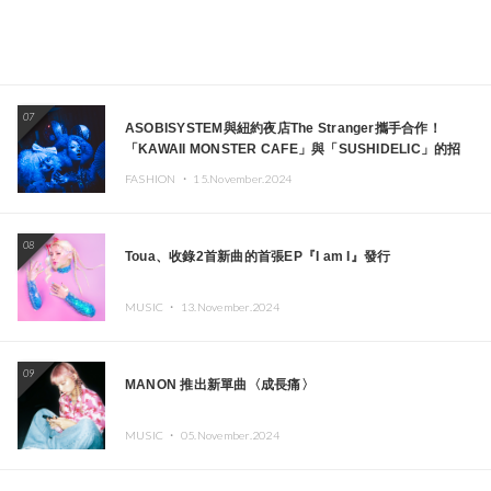
07
ASOBISYSTEM與紐約夜店The Stranger攜手合作！
「KAWAII MONSTER CAFE」與「SUSHIDELIC」的招
牌女孩們將於紐約展現夢幻舞台
FASHION ・
15.November.2024
08
Toua、收錄2首新曲的首張EP『I am I』發行
MUSIC ・
13.November.2024
09
MANON 推出新單曲〈成長痛〉
MUSIC ・
05.November.2024