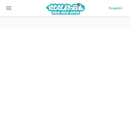
menu
Español