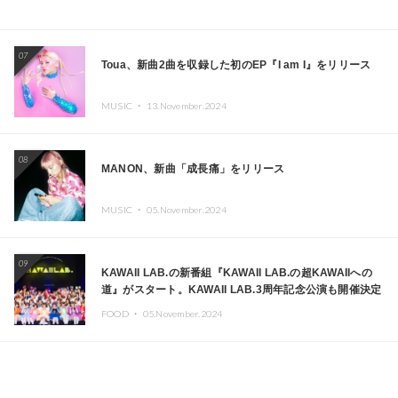
07
Toua、新曲2曲を収録した初のEP『I am I』をリリース
MUSIC ・
13.November.2024
08
MANON、新曲「成長痛」をリリース
MUSIC ・
05.November.2024
09
KAWAII LAB.の新番組『KAWAII LAB.の超KAWAIIへの
道』がスタート。KAWAII LAB.3周年記念公演も開催決定
FOOD ・
05.November.2024