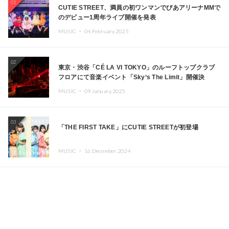
01
CUTIE STREET、満員の初ワンマンでぴあアリーナMMで
のデビュー1周年ライブ開催を発表
MUSIC ・
04.February.2025
02
東京・渋谷「CÉ LA VI TOKYO」のルーフトップクラブ
フロアにて音楽イベント「Sky‘s The Limit」開催決
定!! GREEN ASSASSIN DOLLAR、JOMMY、
MUSIC ・
09.January.2025
Kza（FORCE OF NATURE）ら日本を代表するDJ・クリ
エイターが出演
03
「THE FIRST TAKE」にCUTIE STREETが初登場
MUSIC ・
16.December.2024