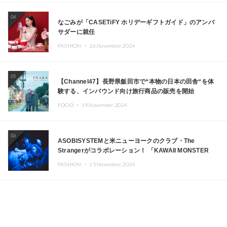
04
なごみが「CASETiFY ホリデーギフトガイド」のアンバ
サダーに就任
FASHION ・
26.November.2024
05
【Channel47】長野県飯田市で“本物の日本の田舎“を体
験する、インバウンド向け旅行商品の販売を開始
FOOD ・
19.November.2024
06
ASOBISYSTEMと米ニューヨークのクラブ・The
Strangerがコラボレーション！ 「KAWAII MONSTER
CAFE」と「SUSHIDELIC」のアイコンガールたちがニュ
FASHION ・
15.November.2024
ーヨークで夢のステージを披露