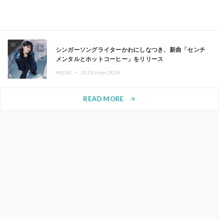
10
シンガーソングライターかわにしなつき、新曲「センチ
メンタルとホットコーヒー」をリリース
MUSIC ・
31.October.2024
READ MORE
arrow_forward