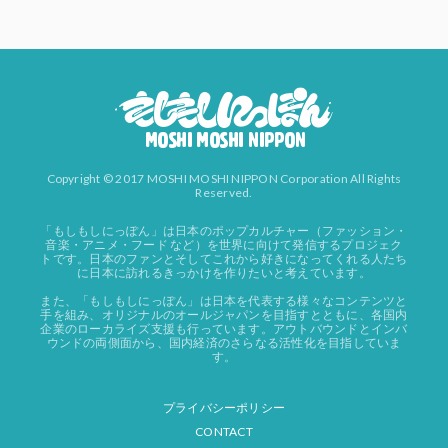
Copyright © 2017 MOSHI MOSHI NIPPON Corporation All Rights
Reserved.
「もしもしにっぽん」は日本のポップカルチャー（ファッション・
音楽・アニメ・フード など）を世界に向けて発信するプロジェク
トです。日本のファンとそしてこれから好きになってくれる人たち
に日本に訪れるきっかけを作りたいと考えています。
また、「もしもしにっぽん」は日本を代表する様々なコンテンツと
手を組み、オリジナルのオールジャパンを目指すとともに、各国内
企業のローカライズ支援も行っています。アウトバウンドとインバ
ウンドの両側面から、国内経済のさらなる活性化を目指していま
す。
プライバシーポリシー
CONTACT