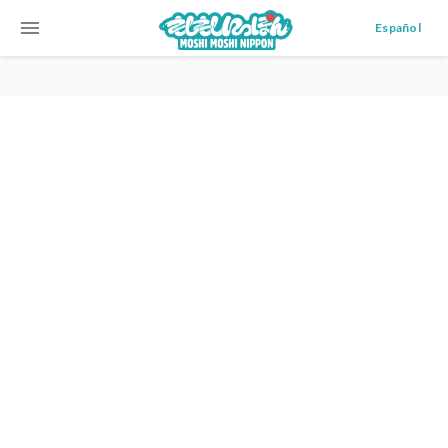
menu
Español