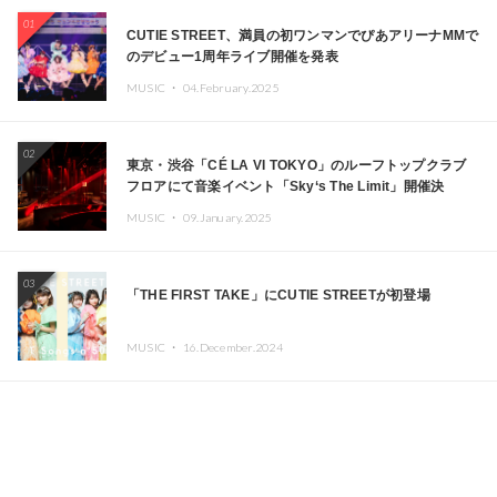
01
CUTIE STREET、満員の初ワンマンでぴあアリーナMMで
のデビュー1周年ライブ開催を発表
MUSIC ・
04.February.2025
02
東京・渋谷「CÉ LA VI TOKYO」のルーフトップクラブ
フロアにて音楽イベント「Sky‘s The Limit」開催決
定!! GREEN ASSASSIN DOLLAR、JOMMY、
MUSIC ・
09.January.2025
Kza（FORCE OF NATURE）ら日本を代表するDJ・クリ
エイターが出演
03
「THE FIRST TAKE」にCUTIE STREETが初登場
MUSIC ・
16.December.2024