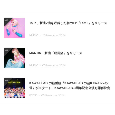
07
Toua、新曲2曲を収録した初のEP『I am I』をリリース
MUSIC ・
13.November.2024
08
MANON、新曲「成長痛」をリリース
MUSIC ・
05.November.2024
09
KAWAII LAB.の新番組『KAWAII LAB.の超KAWAIIへの
道』がスタート。KAWAII LAB.3周年記念公演も開催決定
FOOD ・
05.November.2024