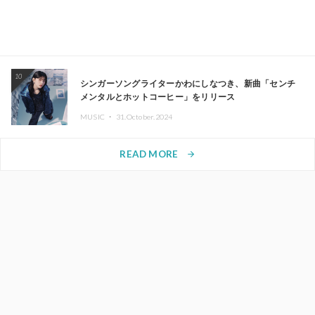
10
シンガーソングライターかわにしなつき、新曲「センチ
メンタルとホットコーヒー」をリリース
MUSIC ・
31.October.2024
READ MORE
arrow_forward