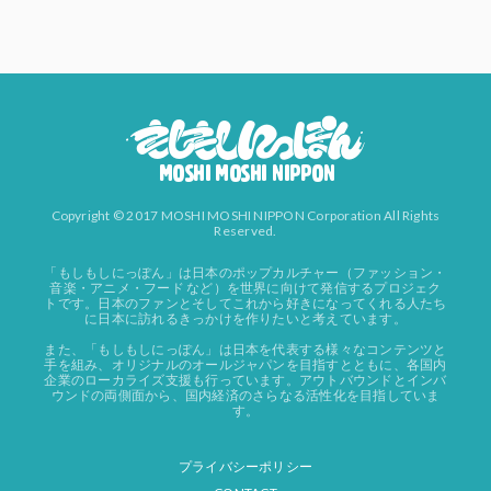
Copyright © 2017 MOSHI MOSHI NIPPON Corporation All Rights
Reserved.
「もしもしにっぽん」は日本のポップカルチャー（ファッション・
音楽・アニメ・フード など）を世界に向けて発信するプロジェク
トです。日本のファンとそしてこれから好きになってくれる人たち
に日本に訪れるきっかけを作りたいと考えています。
また、「もしもしにっぽん」は日本を代表する様々なコンテンツと
手を組み、オリジナルのオールジャパンを目指すとともに、各国内
企業のローカライズ支援も行っています。アウトバウンドとインバ
ウンドの両側面から、国内経済のさらなる活性化を目指していま
す。
プライバシーポリシー