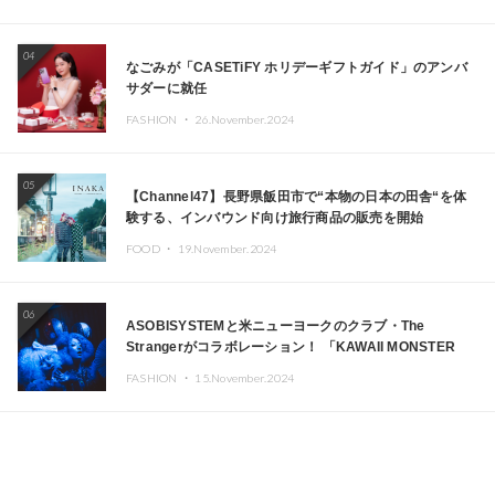
04
なごみが「CASETiFY ホリデーギフトガイド」のアンバ
サダーに就任
FASHION ・
26.November.2024
05
【Channel47】長野県飯田市で“本物の日本の田舎“を体
験する、インバウンド向け旅行商品の販売を開始
FOOD ・
19.November.2024
06
ASOBISYSTEMと米ニューヨークのクラブ・The
Strangerがコラボレーション！ 「KAWAII MONSTER
CAFE」と「SUSHIDELIC」のアイコンガールたちがニュ
FASHION ・
15.November.2024
ーヨークで夢のステージを披露