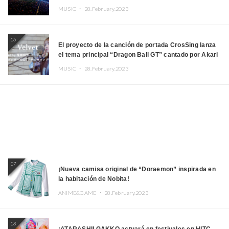
MUSIC ・
28.February.2023
06
El proyecto de la canción de portada CrosSing lanza
el tema principal “Dragon Ball GT” cantado por Akari
Kito, Shizuka Kudo “Blue Velvet”
MUSIC ・
28.February.2023
07
¡Nueva camisa original de “Doraemon” inspirada en
la habitación de Nobita!
ANIME&GAME ・
28.February.2023
08