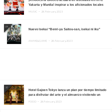
¡ATARASHII GAKKO actuará en festivales en HITC
Yakarta y Manila! inspirar a los aficionados locales
MUSIC ・
28.February.2023
09
Nuevo Isekai “Benri-ya Saitou-san, isekai ni iku”
ANIME&GAME ・
28.February.2023
10
Hotel Gajoen Tokyo lanza un plan por tiempo limitado
para disfrutar del arte y el almuerzo vistiendo un
kimono
FOOD ・
28.February.2023