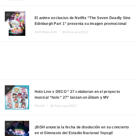
03
El anime exclusivo de Netflix “The Seven Deadly Sins
Edinburgh Part 1” presenta su imagen promocional
ANIME&GAME ・
28.February.2023
04
Holo Live x DECO * 27 colaboran en el proyecto
musical “holo * 27” lanzan un álbum y MV
MUSIC ・
28.February.2023
05
¡BiSH anuncia la fecha de disolución en su concierto
en el Gimnasio del Estadio Nacional Yoyogi!