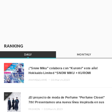
RANKING
DAILY
MONTHLY
01
¡”Snow Miku” colabora con “Kuromi” este año!
Hokkaido Limited “SNOW MIKU × KUROMI
HOKKAIDO”
ANIME&GAME ・
03.March.2023
02
¡El proyecto de moda de Perfume “Perfume Closet”
7th! Presentamos una nueva línea inspirada en sus
canciones.
FASHION ・
03.March.2023