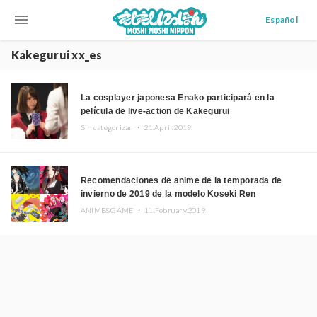
menu
Español
Kakegurui xx_es
La cosplayer japonesa Enako participará en la
película de live-action de Kakegurui
Sin categorizar ・
21.April.2019
Recomendaciones de anime de la temporada de
invierno de 2019 de la modelo Koseki Ren
ANIME&GAME ・
11.February.2019