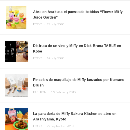
Abre en Asakusa el puesto de bebidas “Flower Miffy
Juice Garden”
FOOD ・
29.July.2020
Disfruta de un vino y Miffy en Dick Bruna TABLE en
Kobe
FOOD ・
14.July.2020
Pinceles de maquillaje de Miffy lanzados por Kumano
Brush
FASHION ・
19.February.2019
La panadería de Miffy Sakura Kitchen se abre en
Arashiyama, Kyoto
FOOD ・
27.September.2018