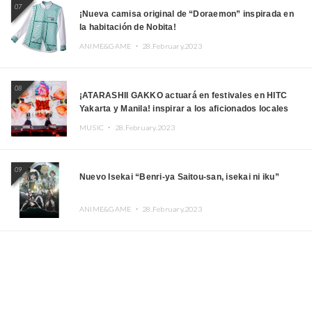
07
¡Nueva camisa original de “Doraemon” inspirada en
la habitación de Nobita!
ANIME&GAME ・
28.February.2023
08
¡ATARASHII GAKKO actuará en festivales en HITC
Yakarta y Manila! inspirar a los aficionados locales
MUSIC ・
28.February.2023
09
Nuevo Isekai “Benri-ya Saitou-san, isekai ni iku”
ANIME&GAME ・
28.February.2023