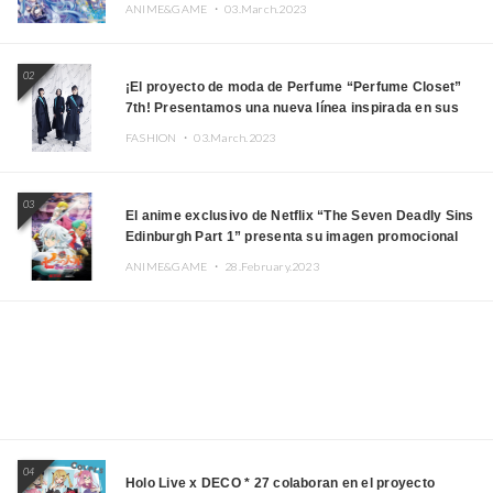
HOKKAIDO”
ANIME&GAME ・
03.March.2023
02
¡El proyecto de moda de Perfume “Perfume Closet”
7th! Presentamos una nueva línea inspirada en sus
canciones.
FASHION ・
03.March.2023
03
El anime exclusivo de Netflix “The Seven Deadly Sins
Edinburgh Part 1” presenta su imagen promocional
ANIME&GAME ・
28.February.2023
04
Holo Live x DECO * 27 colaboran en el proyecto