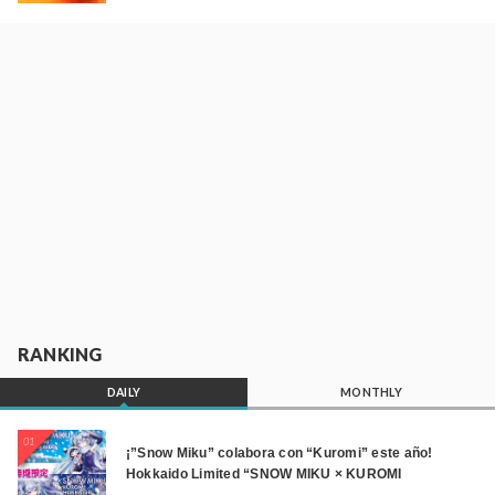
RANKING
DAILY
MONTHLY
01
¡”Snow Miku” colabora con “Kuromi” este año!
Hokkaido Limited “SNOW MIKU × KUROMI