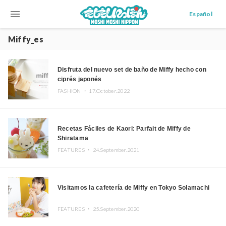
menu
Español
Miffy_es
Disfruta del nuevo set de baño de Miffy hecho con
ciprés japonés
FASHION ・
17.October.2022
Recetas Fáciles de Kaori: Parfait de Miffy de
Shiratama
FEATURES ・
24.September.2021
Visitamos la cafetería de Miffy en Tokyo Solamachi
FEATURES ・
25.September.2020