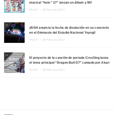
musical “holo * 27” lanzan un álbum y MV
MUSIC ・
28.February.2023
05
¡BiSH anuncia la fecha de disolución en su concierto
en el Gimnasio del Estadio Nacional Yoyogi!
MUSIC ・
28.February.2023
06
El proyecto de la canción de portada CrosSing lanza
el tema principal “Dragon Ball GT” cantado por Akari
Kito, Shizuka Kudo “Blue Velvet”
MUSIC ・
28.February.2023