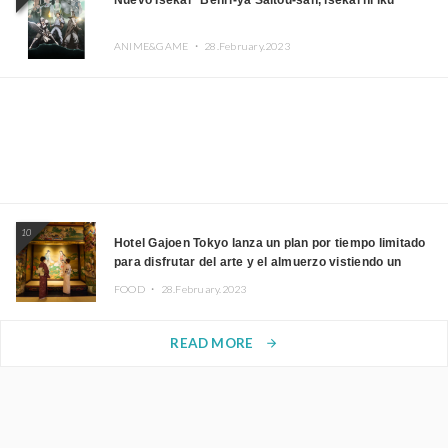
Nuevo Isekai “Benri-ya Saitou-san, isekai ni iku”
ANIME&GAME ・
28.February.2023
10
Hotel Gajoen Tokyo lanza un plan por tiempo limitado
para disfrutar del arte y el almuerzo vistiendo un
kimono
FOOD ・
28.February.2023
READ MORE
arrow_forward