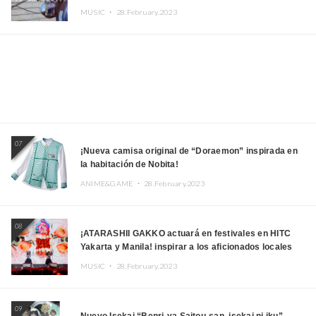
Kito, Shizuka Kudo “Blue Velvet”
MUSIC ・
28.February.2023
07
¡Nueva camisa original de “Doraemon” inspirada en
la habitación de Nobita!
ANIME&GAME ・
28.February.2023
08
¡ATARASHII GAKKO actuará en festivales en HITC
Yakarta y Manila! inspirar a los aficionados locales
MUSIC ・
28.February.2023
09