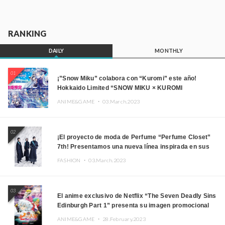
RANKING
DAILY
MONTHLY
01
¡”Snow Miku” colabora con “Kuromi” este año!
Hokkaido Limited “SNOW MIKU × KUROMI
HOKKAIDO”
ANIME&GAME ・
03.March.2023
02
¡El proyecto de moda de Perfume “Perfume Closet”
7th! Presentamos una nueva línea inspirada en sus
canciones.
FASHION ・
03.March.2023
03
El anime exclusivo de Netflix “The Seven Deadly Sins
Edinburgh Part 1” presenta su imagen promocional
ANIME&GAME ・
28.February.2023