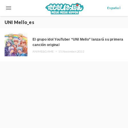
menu
Español
UNI Mello_es
El grupo idol YouTuber “UNI Mello” lanzará su primera
canción original
ANIME&GAME ・
15.November.2022