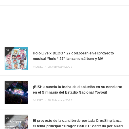
04
Holo Live x DECO * 27 colaboran en el proyecto
musical “holo * 27” lanzan un álbum y MV
MUSIC ・
28.February.2023
05
¡BiSH anuncia la fecha de disolución en su concierto
en el Gimnasio del Estadio Nacional Yoyogi!
MUSIC ・
28.February.2023
06
El proyecto de la canción de portada CrosSing lanza
el tema principal “Dragon Ball GT” cantado por Akari