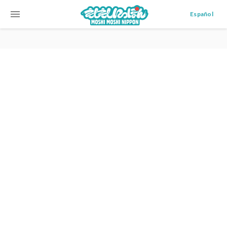
menu
Español