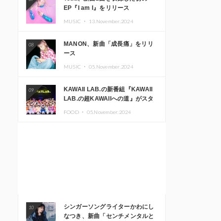
EP『I am I』をリリース
MUSIC ・
13.November.2024
MANON、新曲「成長痛」をリリ
08
ース
MUSIC ・
05.November.2024
KAWAII LAB.の新番組『KAWAII
09
LAB.の超KAWAIIへの道』がスタ
ート。KAWAII LAB.3周年記念公
FOOD ・
05.November.2024
演も開催決定
シンガーソングライターかわにし
10
なつき、新曲「センチメンタルと