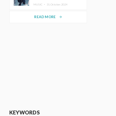
ホットコーヒー」をリリース
MUSIC ・
31.October.2024
READ MORE
arrow_forward
KEYWORDS