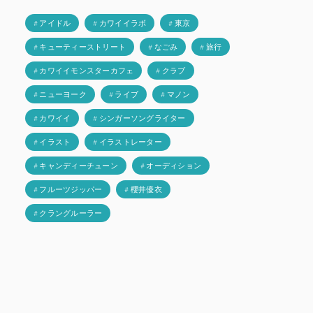
# アイドル
# カワイイラボ
# 東京
# キューティーストリート
# なごみ
# 旅行
# カワイイモンスターカフェ
# クラブ
# ニューヨーク
# ライブ
# マノン
# カワイイ
# シンガーソングライター
# イラスト
# イラストレーター
# キャンディーチューン
# オーディション
# フルーツジッパー
# 櫻井優衣
# クラングルーラー