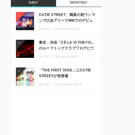
DAILY
MONTHLY
CUTIE STREET、満員の初ワンマ
01
ンでぴあアリーナMMでのデビュ
ー1周年ライブ開催を発表
MUSIC ・
04.February.2025
東京・渋谷「CÉ LA VI TOKYO」
02
のルーフトップクラブフロアにて
音楽イベント「Sky‘s The Limit」
MUSIC ・
09.January.2025
開催決定!! GREEN ASSASSIN
DOLLAR、JOMMY、
「THE FIRST TAKE」にCUTIE
03
Kza（FORCE OF NATURE）ら日
STREETが初登場
本を代表するDJ・クリエイターが
出演
MUSIC ・
16.December.2024