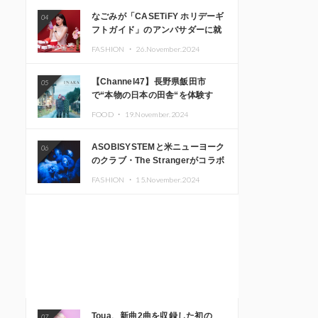
なごみが「CASETiFY ホリデーギ
04
フトガイド」のアンバサダーに就
任
FASHION ・
26.November.2024
【Channel47】長野県飯田市
05
で“本物の日本の田舎“を体験す
る、インバウンド向け旅行商品の
FOOD ・
19.November.2024
販売を開始
ASOBISYSTEMと米ニューヨーク
06
のクラブ・The Strangerがコラボ
レーション！ 「KAWAII
FASHION ・
15.November.2024
MONSTER CAFE」と
「SUSHIDELIC」のアイコンガー
ルたちがニューヨークで夢のステ
ージを披露
Toua、新曲2曲を収録した初の
07