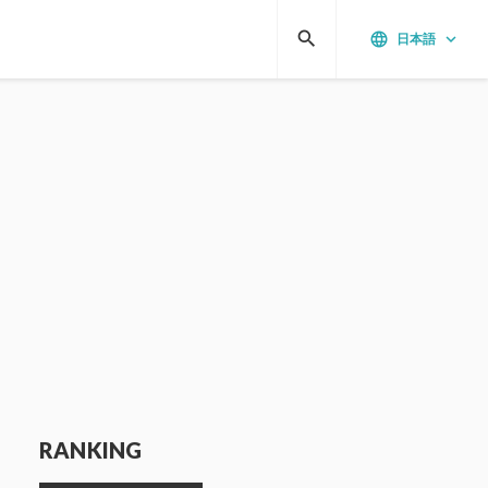
search
language
keyboard_arrow_down
日本語
RANKING