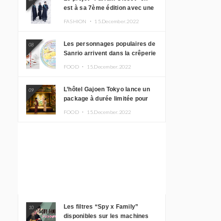
est à sa 7ème édition avec une
nouvelle ligne de vêtements
FASHION ・
15.December.2022
inspirée de l’album PLASMA !
Les personnages populaires de
08
Sanrio arrivent dans la crêperie
“Butter” avec un tout nouveau
FOOD ・
15.December.2022
menu
L’hôtel Gajoen Tokyo lance un
09
package à durée limitée pour
profiter d’un déjeuner artistique
FOOD ・
15.December.2022
tout en portant un kimono
Les filtres “Spy x Family”
10
disponibles sur les machines