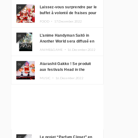
Laissez-vous surprendre par le
04
buffet à volonté de fraises pour
le 20e anniversaire de
FOOD ・
17.December.2022
Rilakkuma à l’hôtel Keio Plaza
L’anime Handyman Saitō in
05
Another World sera diffusé en
janvier 2023
ANIME&GAME ・
16.December.2022
Atarashii Gakko ! Se produit
06
aux festivals Head in the
Clouds à Manille et à Jakarta
MUSIC ・
16.December.2022
Le projet “Parfum Closet” en
07