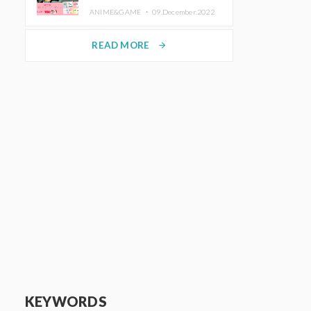
de Purikura RootMe pour une
ANIME&GAME ・
09.December.2022
durée limitée
READ MORE
arrow_forward
KEYWORDS