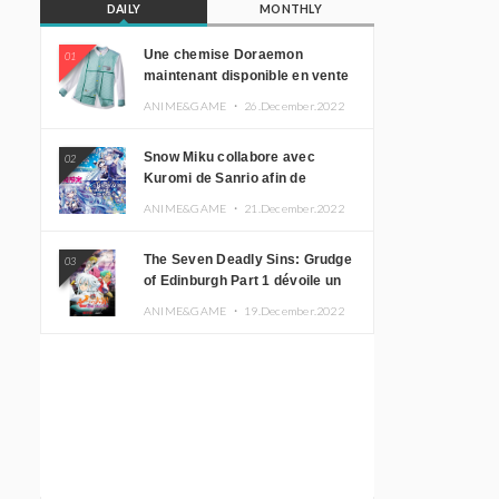
DAILY
MONTHLY
Une chemise Doraemon
01
maintenant disponible en vente
!
ANIME&GAME ・
26.December.2022
Snow Miku collabore avec
02
Kuromi de Sanrio afin de
promouvoir le tourisme
ANIME&GAME ・
21.December.2022
d’Hokkaido
The Seven Deadly Sins: Grudge
03
of Edinburgh Part 1 dévoile un
nouveau visuel clé
ANIME&GAME ・
19.December.2022