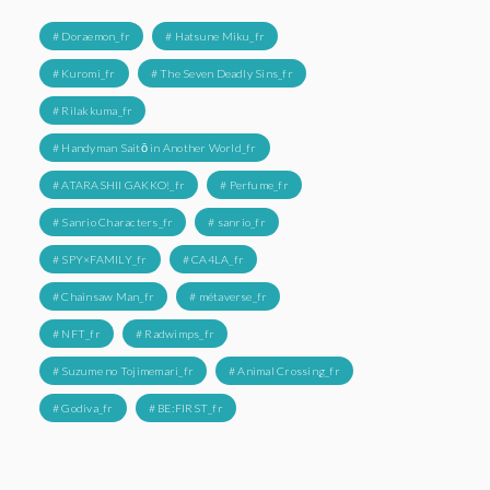
# Doraemon_fr
# Hatsune Miku_fr
# Kuromi_fr
# The Seven Deadly Sins_fr
# Rilakkuma_fr
# Handyman Saitō in Another World_fr
# ATARASHII GAKKO!_fr
# Perfume_fr
# Sanrio Characters_fr
# sanrio_fr
# SPY×FAMILY_fr
# CA4LA_fr
# Chainsaw Man_fr
# métaverse_fr
# NFT_fr
# Radwimps_fr
# Suzume no Tojimemari_fr
# Animal Crossing_fr
# Godiva_fr
# BE:FIRST_fr