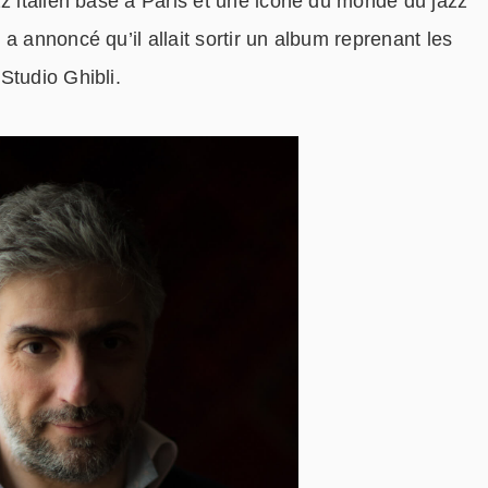
zz italien basé à Paris et une icône du monde du jazz
a annoncé qu’il allait sortir un album reprenant les
Studio Ghibli.