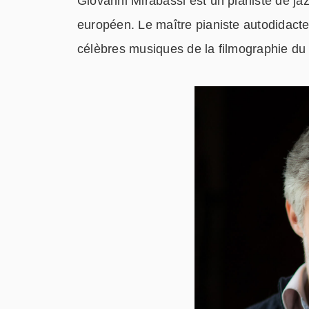
Giovanni Mirabassi est un pianiste de ja
européen. Le maître pianiste autodidacte 
célèbres musiques de la filmographie du 