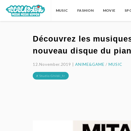
MUSIC
FASHION
MOVIE
SP
Découvrez les musiques 
nouveau disque du pian
12.November.2019 |
ANIME&GAME
/
MUSIC
# Studio Ghibli_fr