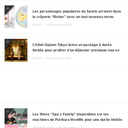
08
Les personnages populaires de Sanrio arrivent dans
la crêperie “Butter” avec un tout nouveau menu
FOOD ・
15.December.2022
09
L’hôtel Gajoen Tokyo lance un package à durée
limitée pour profiter d’un déjeuner artistique tout en
portant un kimono
FOOD ・
15.December.2022
10
Les filtres “Spy x Family” disponibles sur les
machines de Purikura RootMe pour une durée limitée
ANIME&GAME ・
09.December.2022