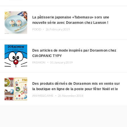
La pâtisserie japonaise «Tabemasu» sors une
nouvelle série avec Doraemon chez Lawson !
FOOD ・
26.February.2019
Des articles de mode inspirés par Doraemon chez
CIAOPANIC TYPY
FASHION ・
31.January.2019
Des produits dérivés de Doraemon mis en vente sur
la boutique en ligne de la poste pour fêter Noël et le
jour de l’an
ANIME&GAME ・
26.November.2018