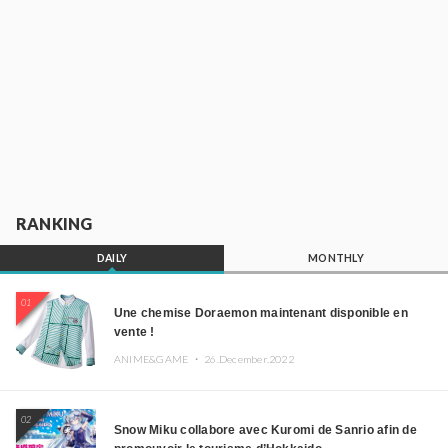
RANKING
DAILY
MONTHLY
01
Une chemise Doraemon maintenant disponible en
vente !
ANIME&GAME ・
26.December.2022
02
Snow Miku collabore avec Kuromi de Sanrio afin de