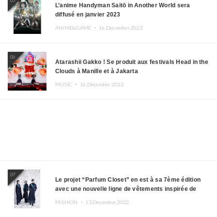
05
L’anime Handyman Saitō in Another World sera
diffusé en janvier 2023
ANIME&GAME ・
16.December.2022
06
Atarashii Gakko ! Se produit aux festivals Head in the
Clouds à Manille et à Jakarta
MUSIC ・
16.December.2022
07
Le projet “Parfum Closet” en est à sa 7ème édition
avec une nouvelle ligne de vêtements inspirée de
l’album PLASMA !
FASHION ・
15.December.2022