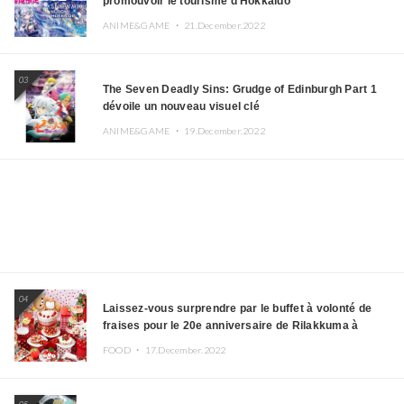
promouvoir le tourisme d’Hokkaido
ANIME&GAME ・
21.December.2022
03
The Seven Deadly Sins: Grudge of Edinburgh Part 1
dévoile un nouveau visuel clé
ANIME&GAME ・
19.December.2022
04
Laissez-vous surprendre par le buffet à volonté de
fraises pour le 20e anniversaire de Rilakkuma à
l’hôtel Keio Plaza
FOOD ・
17.December.2022