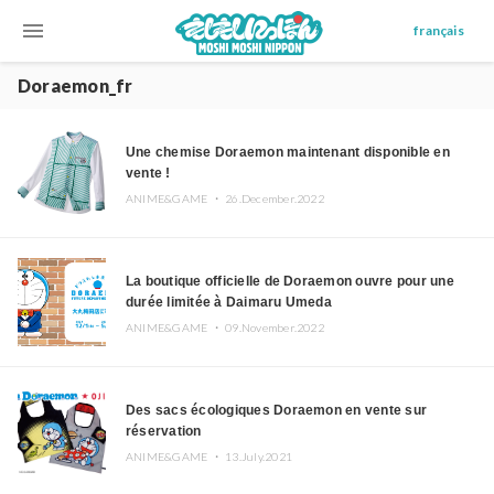
menu
français
Doraemon_fr
Une chemise Doraemon maintenant disponible en
vente !
ANIME&GAME ・
26.December.2022
La boutique officielle de Doraemon ouvre pour une
durée limitée à Daimaru Umeda
ANIME&GAME ・
09.November.2022
Des sacs écologiques Doraemon en vente sur
réservation
ANIME&GAME ・
13.July.2021