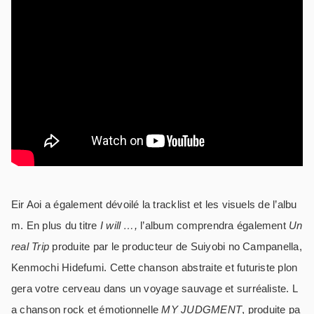
Eir Aoi a également dévoilé la tracklist et les visuels de l’albu
m. En plus du titre
I will …,
l’album comprendra également
Un
real Trip
produite par le producteur de Suiyobi no Campanella,
Kenmochi Hidefumi. Cette chanson abstraite et futuriste plon
gera votre cerveau dans un voyage sauvage et surréaliste. L
a chanson rock et émotionnelle
MY JUDGMENT
, produite pa