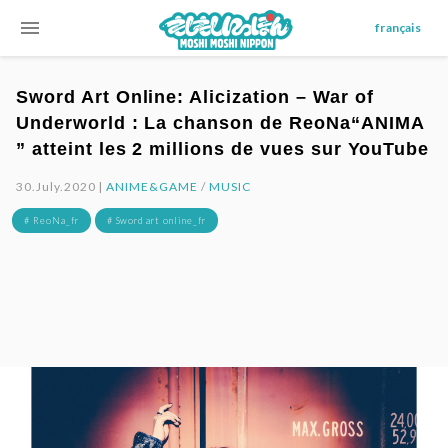
menu
français
Sword Art Online: Alicization – War of
Underworld : La chanson de ReoNa“ANIMA
” atteint les 2 millions de vues sur YouTube
30.July.2020 |
ANIME&GAME
/
MUSIC
# ReoNa_fr
# Sword art online_fr