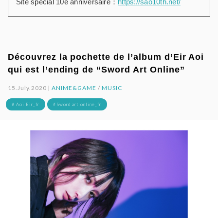
Site spécial 10e anniversaire：
https://sao10th.net/
Découvrez la pochette de l’album d’Eir Aoi
qui est l’ending de “Sword Art Online”
15.July.2020 |
ANIME&GAME
/
MUSIC
# Aoi Eir_fr
# Sword art online_fr