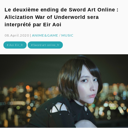
Le deuxième ending de Sword Art Online :
Alicization War of Underworld sera
interprété par Eir Aoi
08.April.2020 |
ANIME&GAME
/
MUSIC
# Aoi Eir_fr
# Sword art online_fr