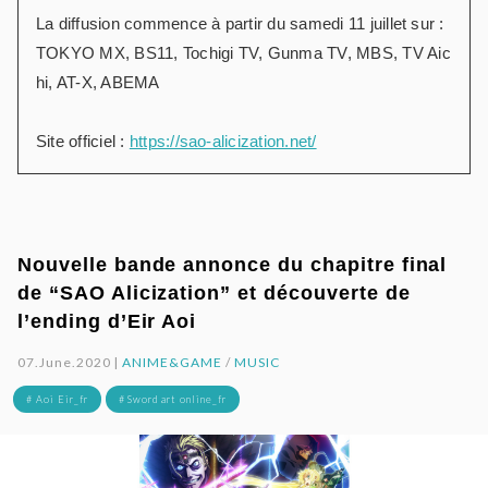
La diffusion commence à partir du samedi 11 juillet sur :
TOKYO MX, BS11, Tochigi TV, Gunma TV, MBS, TV Aic
hi, AT-X, ABEMA
Site officiel :
https://sao-alicization.net/
Nouvelle bande annonce du chapitre final
de “SAO Alicization” et découverte de
l’ending d’Eir Aoi
07.June.2020 |
ANIME&GAME
/
MUSIC
# Aoi Eir_fr
# Sword art online_fr