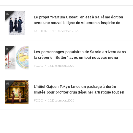
07
Le projet “Parfum Closet” en est à sa 7ème édition
avec une nouvelle ligne de vêtements inspirée de
l’album PLASMA !
FASHION ・
15.December.2022
08
Les personnages populaires de Sanrio arrivent dans
la crêperie “Butter” avec un tout nouveau menu
FOOD ・
15.December.2022
09
L’hôtel Gajoen Tokyo lance un package à durée
limitée pour profiter d’un déjeuner artistique tout en
portant un kimono
FOOD ・
15.December.2022