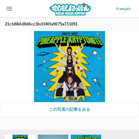
menu
français
21cb88dd8d6cc3bd340fa9075a731091
この写真の記事をみる