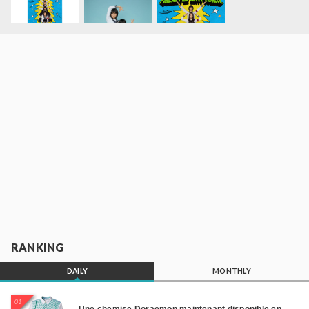
RANKING
DAILY
MONTHLY
01
Une chemise Doraemon maintenant disponible en