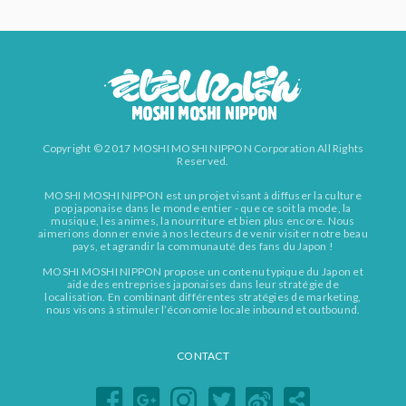
Copyright © 2017 MOSHI MOSHI NIPPON Corporation All Rights
Reserved.
MOSHI MOSHI NIPPON est un projet visant à diffuser la culture
pop japonaise dans le monde entier - que ce soit la mode, la
musique, les animes, la nourriture et bien plus encore. Nous
aimerions donner envie à nos lecteurs de venir visiter notre beau
pays, et agrandir la communauté des fans du Japon !
MOSHI MOSHI NIPPON propose un contenu typique du Japon et
aide des entreprises japonaises dans leur stratégie de
localisation. En combinant différentes stratégies de marketing,
nous visons à stimuler l’économie locale inbound et outbound.
CONTACT