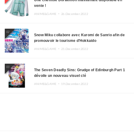
vente !
ANIME&GAME ・
26.December.2022
02
Snow Miku collabore avec Kuromi de Sanrio afin de
promouvoir le tourisme d’Hokkaido
ANIME&GAME ・
21.December.2022
03
The Seven Deadly Sins: Grudge of Edinburgh Part 1
dévoile un nouveau visuel clé
ANIME&GAME ・
19.December.2022