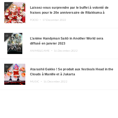
04
Laissez-vous surprendre par le buffet à volonté de
fraises pour le 20e anniversaire de Rilakkuma à
l’hôtel Keio Plaza
FOOD ・
17.December.2022
05
L’anime Handyman Saitō in Another World sera
diffusé en janvier 2023
ANIME&GAME ・
16.December.2022
06
Atarashii Gakko ! Se produit aux festivals Head in the
Clouds à Manille et à Jakarta
MUSIC ・
16.December.2022