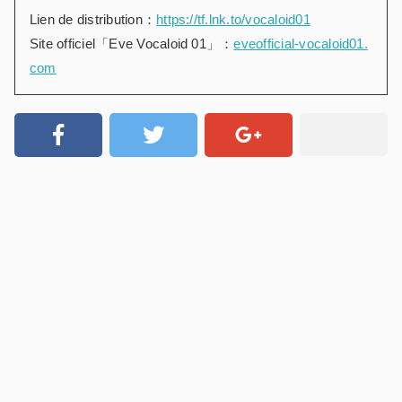
Lien de distribution：
https://tf.lnk.to/vocaloid01
Site officiel「Eve Vocaloid 01」：
eveofficial-vocaloid01.
com