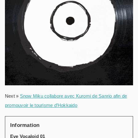
Next »
Snow Miku collabore avec Kuromi de Sanrio afin de
promouvoir le tourisme d’Hokkaido
Information
Eve Vocaloid 01