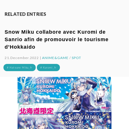
RELATED ENTRIES
Snow Miku collabore avec Kuromi de
Sanrio afin de promouvoir le tourisme
d’Hokkaido
21.December.2022 |
ANIME&GAME
/
SPOT
# Hatsune Miku_fr
# Kuromi_fr