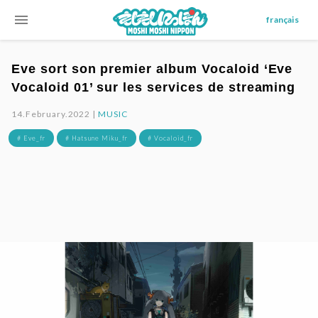
menu
français
Eve sort son premier album Vocaloid ‘Eve
Vocaloid 01’ sur les services de streaming
14.February.2022 |
MUSIC
# Eve_fr
# Hatsune Miku_fr
# Vocaloid_fr