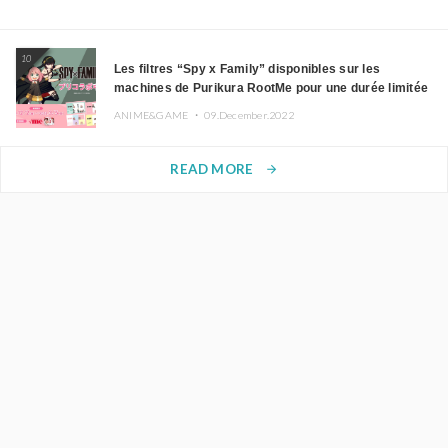
10
Les filtres “Spy x Family” disponibles sur les
machines de Purikura RootMe pour une durée limitée
ANIME&GAME ・
09.December.2022
READ MORE
arrow_forward