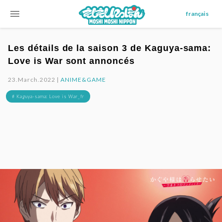
menu
français
Les détails de la saison 3 de Kaguya-sama:
Love is War sont annoncés
23.March.2022 |
ANIME&GAME
# Kaguya-sama: Love is War_fr