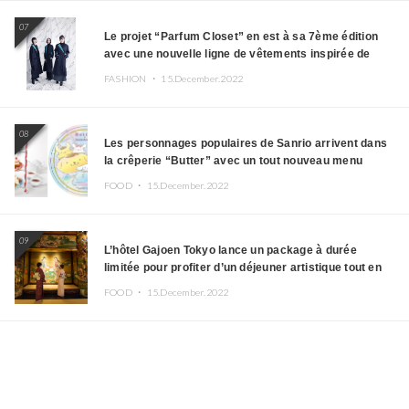
07
Le projet “Parfum Closet” en est à sa 7ème édition
avec une nouvelle ligne de vêtements inspirée de
l’album PLASMA !
FASHION ・
15.December.2022
08
Les personnages populaires de Sanrio arrivent dans
la crêperie “Butter” avec un tout nouveau menu
FOOD ・
15.December.2022
09
L’hôtel Gajoen Tokyo lance un package à durée
limitée pour profiter d’un déjeuner artistique tout en
portant un kimono
FOOD ・
15.December.2022