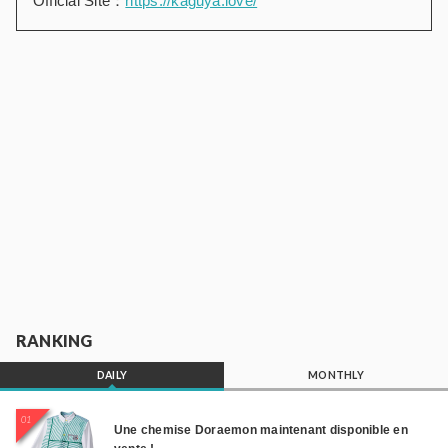
Official Site：
https://kaguya.love/
RANKING
DAILY
MONTHLY
01
Une chemise Doraemon maintenant disponible en