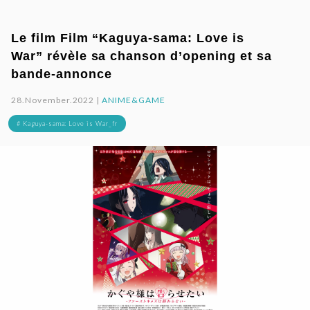
Le film Film “Kaguya-sama: Love is
War” révèle sa chanson d’opening et sa
bande-annonce
28.November.2022 |
ANIME&GAME
# Kaguya-sama: Love is War_fr