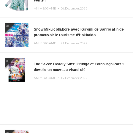
vente !
ANIME&GAME ・
26.December.2022
02
Snow Miku collabore avec Kuromi de Sanrio afin de
promouvoir le tourisme d’Hokkaido
ANIME&GAME ・
21.December.2022
03
The Seven Deadly Sins: Grudge of Edinburgh Part 1
dévoile un nouveau visuel clé
ANIME&GAME ・
19.December.2022