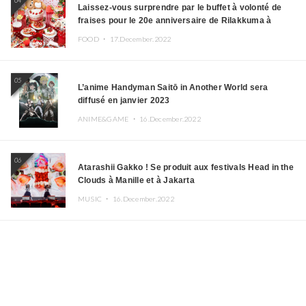
04
Laissez-vous surprendre par le buffet à volonté de
fraises pour le 20e anniversaire de Rilakkuma à
l’hôtel Keio Plaza
FOOD ・
17.December.2022
05
L’anime Handyman Saitō in Another World sera
diffusé en janvier 2023
ANIME&GAME ・
16.December.2022
06
Atarashii Gakko ! Se produit aux festivals Head in the
Clouds à Manille et à Jakarta
MUSIC ・
16.December.2022