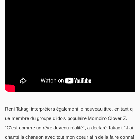
Reni Takagi interprétera également le nouveau titre, en tant q
ue membre du groupe d’idols populaire Momoiro Clover Z.
“C’est comme un rêve devenu réalité”, a déclaré Takagi. “J’ai
chanté la chanson avec tout mon coeur afin de la faire connaî