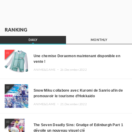
RANKING
DAILY
MONTHLY
01
Une chemise Doraemon maintenant disponible en
vente !
ANIME&GAME ・
26.December.2022
02
Snow Miku collabore avec Kuromi de Sanrio afin de
promouvoir le tourisme d’Hokkaido
ANIME&GAME ・
21.December.2022
03
The Seven Deadly Sins: Grudge of Edinburgh Part 1
dévoile un nouveau visuel clé