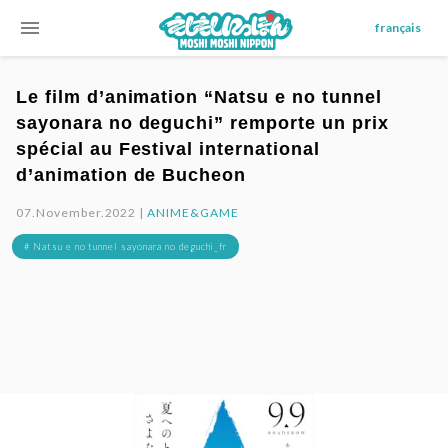
menu
français
Le film d’animation “Natsu e no tunnel
sayonara no deguchi” remporte un prix
spécial au Festival international
d’animation de Bucheon
07.November.2022 |
ANIME&GAME
# Natsu e no tunnel sayonara no deguchi_fr