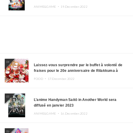
ANIME&GAME ・
19.December.2022
04
Laissez-vous surprendre par le buffet à volonté de
fraises pour le 20e anniversaire de Rilakkuma à
l’hôtel Keio Plaza
FOOD ・
17.December.2022
05
L’anime Handyman Saitō in Another World sera
diffusé en janvier 2023
ANIME&GAME ・
16.December.2022
06