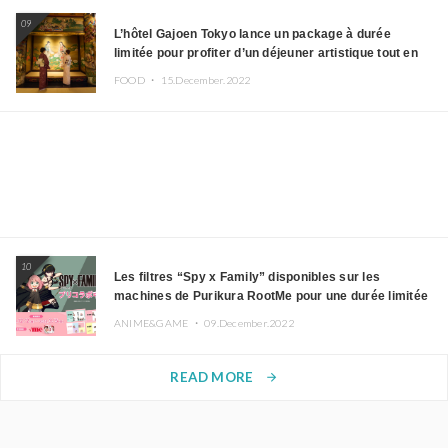
09
L’hôtel Gajoen Tokyo lance un package à durée
limitée pour profiter d’un déjeuner artistique tout en
portant un kimono
FOOD ・
15.December.2022
10
Les filtres “Spy x Family” disponibles sur les
machines de Purikura RootMe pour une durée limitée
ANIME&GAME ・
09.December.2022
READ MORE
arrow_forward