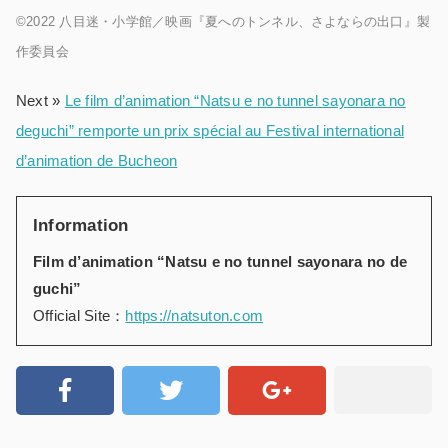
©2022 八目迷・小学館／映画『夏へのトンネル、さよならの出口』製
作委員会
Next »
Le film d’animation “Natsu e no tunnel sayonara no
deguchi” remporte un prix spécial au Festival international
d’animation de Bucheon
Information
Film d’animation “Natsu e no tunnel sayonara no de
guchi”
Official Site：
https://natsuton.com