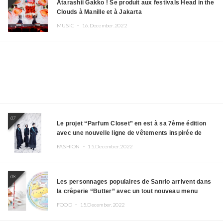
Atarashii Gakko ! Se produit aux festivals Head in the
Clouds à Manille et à Jakarta
MUSIC ・
16.December.2022
07
Le projet “Parfum Closet” en est à sa 7ème édition
avec une nouvelle ligne de vêtements inspirée de
l’album PLASMA !
FASHION ・
15.December.2022
08
Les personnages populaires de Sanrio arrivent dans
la crêperie “Butter” avec un tout nouveau menu
FOOD ・
15.December.2022