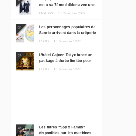
est à sa 7ème édition avec une
nouvelle ligne de vêtements
FASHION ・
15.December.2022
inspirée de l’album PLASMA !
Les personnages populaires de
08
Sanrio arrivent dans la crêperie
“Butter” avec un tout nouveau
FOOD ・
15.December.2022
menu
L’hôtel Gajoen Tokyo lance un
09
package à durée limitée pour
profiter d’un déjeuner artistique
FOOD ・
15.December.2022
tout en portant un kimono
Les filtres “Spy x Family”
10
disponibles sur les machines