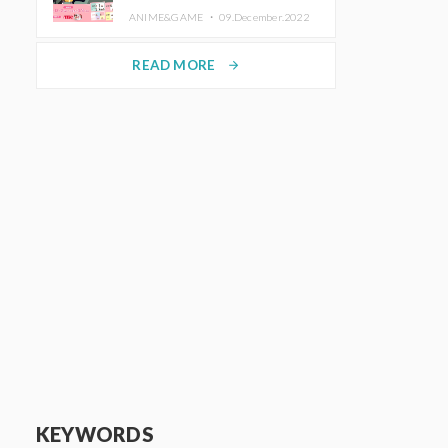
de Purikura RootMe pour une
ANIME&GAME ・
09.December.2022
durée limitée
READ MORE
arrow_forward
KEYWORDS