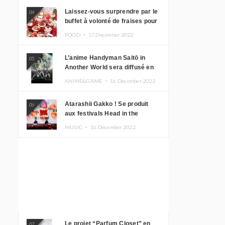
Laissez-vous surprendre par le
04
buffet à volonté de fraises pour
le 20e anniversaire de
FOOD ・
17.December.2022
Rilakkuma à l’hôtel Keio Plaza
L’anime Handyman Saitō in
05
Another World sera diffusé en
janvier 2023
ANIME&GAME ・
16.December.2022
Atarashii Gakko ! Se produit
06
aux festivals Head in the
Clouds à Manille et à Jakarta
MUSIC ・
16.December.2022
Le projet “Parfum Closet” en
07