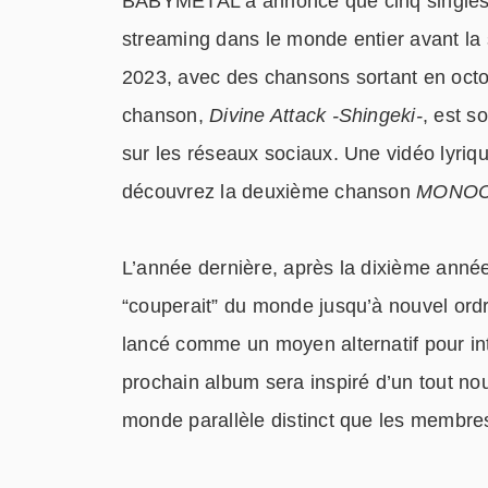
BABYMETAL a annoncé que cinq singles s
streaming dans le monde entier avant l
2023, avec des chansons sortant en octob
chanson,
Divine Attack -Shingeki-
, est s
sur les réseaux sociaux. Une vidéo lyrique
découvrez la deuxième chanson
MONO
L’année dernière, après la dixième anné
“couperait” du monde jusqu’à nouvel ordr
lancé comme un moyen alternatif pour i
prochain album sera inspiré d’un tout n
monde parallèle distinct que les membre