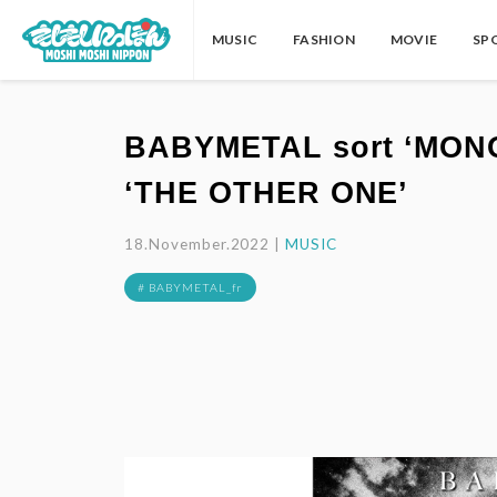
MUSIC
FASHION
MOVIE
SP
BABYMETAL sort ‘MON
‘THE OTHER ONE’
18.November.2022 |
MUSIC
# BABYMETAL_fr