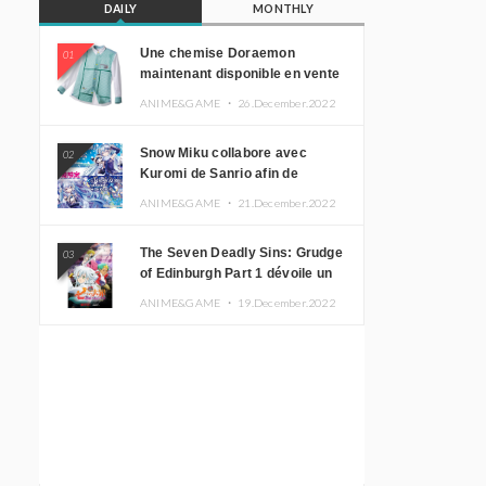
DAILY
MONTHLY
Une chemise Doraemon
01
maintenant disponible en vente
!
ANIME&GAME ・
26.December.2022
Snow Miku collabore avec
02
Kuromi de Sanrio afin de
promouvoir le tourisme
ANIME&GAME ・
21.December.2022
d’Hokkaido
The Seven Deadly Sins: Grudge
03
of Edinburgh Part 1 dévoile un
nouveau visuel clé
ANIME&GAME ・
19.December.2022