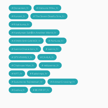
# Doraemon_fr
# Hatsune Miku_fr
# Kuromi_fr
# The Seven Deadly Sins_fr
# Rilakkuma_fr
# Handyman Saitō in Another World_fr
# ATARASHII GAKKO!_fr
# Perfume_fr
# Sanrio Characters_fr
# sanrio_fr
# SPY×FAMILY_fr
# CA4LA_fr
# Chainsaw Man_fr
# métaverse_fr
# NFT_fr
# Radwimps_fr
# Suzume no Tojimemari_fr
# Animal Crossing_fr
# Godiva_fr
# BE:FIRST_fr