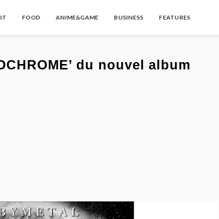
OT
FOOD
ANIME&GAME
BUSINESS
FEATURES
OCHROME’ du nouvel album