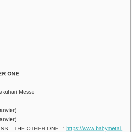
ER ONE –
 Makuhari Messe
anvier)
anvier)
URNS – THE OTHER ONE –:
https://www.babymetal.