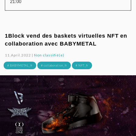
21:00
1Block vend des baskets virtuelles NFT en
collaboration avec BABYMETAL
11.April.2022 |
Non classifié(e)
# BABYMETAL_fr
# collaboration_fr
# NFT_fr