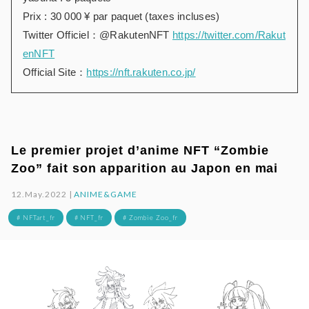
Prix : 30 000 ¥ par paquet (taxes incluses)
Twitter Officiel：@RakutenNFT
https://twitter.com/Rakut
enNFT
Official Site：
https://nft.rakuten.co.jp/
Le premier projet d’anime NFT “Zombie
Zoo” fait son apparition au Japon en mai
12.May.2022 |
ANIME&GAME
# NFTart_fr
# NFT_fr
# Zombie Zoo_fr