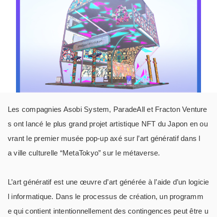
Les compagnies Asobi
System,
ParadeAll
et
Fracton
Venture
s
ont lancé le plus grand projet artistique NFT du Japon en ou
vrant
le premier
musée
pop-up
axé
sur
l’art
génératif
dans l
a
ville
culturelle
“
MetaTokyo
” sur le
métaverse.
L’art génératif est une œuvre d’art générée à l’aide d’un logicie
l informatique. Dans le processus de création, un programm
e qui contient intentionnellement des contingences peut être u