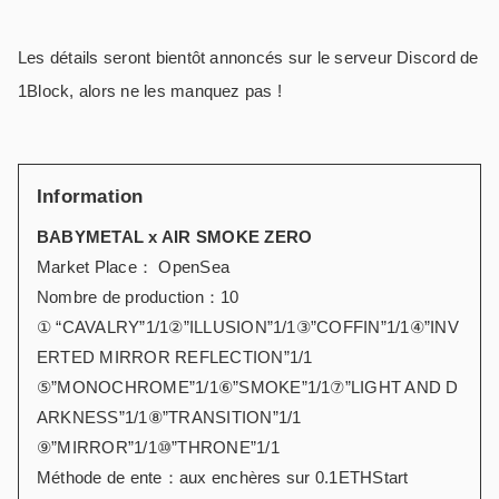
Les détails seront bientôt annoncés sur le serveur Discord de
1Block, alors ne les manquez pas !
Information
BABYMETAL x AIR SMOKE ZERO
Market Place： OpenSea
Nombre de production：10
① “CAVALRY”1/1②”ILLUSION”1/1③”COFFIN”1/1④”INV
ERTED MIRROR REFLECTION”1/1
⑤”MONOCHROME”1/1⑥”SMOKE”1/1⑦”LIGHT AND D
ARKNESS”1/1⑧”TRANSITION”1/1
⑨”MIRROR”1/1⑩”THRONE”1/1
Méthode de ente：aux enchères sur 0.1ETHStart