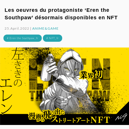
Les oeuvres du protagoniste ‘Eren the
Southpaw’ désormais disponibles en NFT
25.April.2022 |
ANIME&GAME
# Eren the Southpaw_fr
# NFT_fr