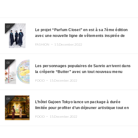
07
Le projet “Parfum Closet” en est à sa 7ème édition
avec une nouvelle ligne de vêtements inspirée de
l’album PLASMA !
FASHION ・
15.December.2022
08
Les personnages populaires de Sanrio arrivent dans
la crêperie “Butter” avec un tout nouveau menu
FOOD ・
15.December.2022
09
L’hôtel Gajoen Tokyo lance un package à durée
limitée pour profiter d’un déjeuner artistique tout en
portant un kimono
FOOD ・
15.December.2022