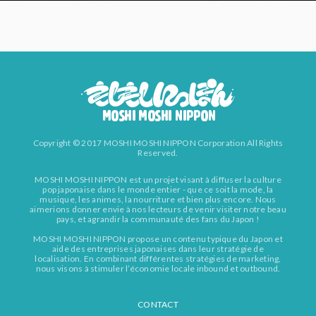
Copyright © 2017 MOSHI MOSHI NIPPON Corporation All Rights
Reserved.
MOSHI MOSHI NIPPON est un projet visant à diffuser la culture
pop japonaise dans le monde entier - que ce soit la mode, la
musique, les animes, la nourriture et bien plus encore. Nous
aimerions donner envie à nos lecteurs de venir visiter notre beau
pays, et agrandir la communauté des fans du Japon !
MOSHI MOSHI NIPPON propose un contenu typique du Japon et
aide des entreprises japonaises dans leur stratégie de
localisation. En combinant différentes stratégies de marketing,
nous visons à stimuler l’économie locale inbound et outbound.
CONTACT