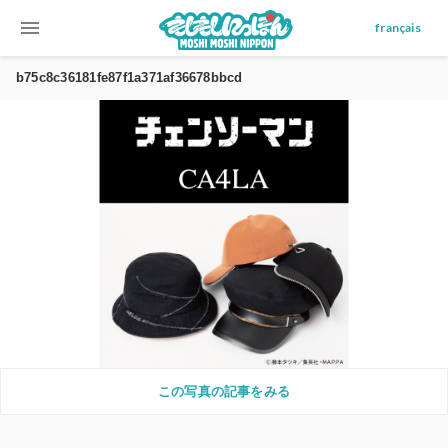
menu
français
b75c8c36181fe87f1a371af36678bbcd
この写真の記事をみる