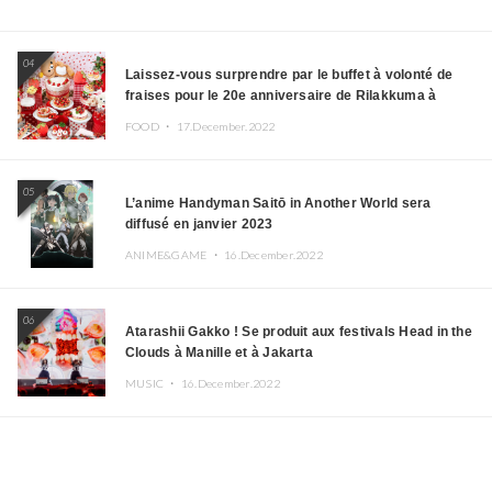
04
Laissez-vous surprendre par le buffet à volonté de
fraises pour le 20e anniversaire de Rilakkuma à
l’hôtel Keio Plaza
FOOD ・
17.December.2022
05
L’anime Handyman Saitō in Another World sera
diffusé en janvier 2023
ANIME&GAME ・
16.December.2022
06
Atarashii Gakko ! Se produit aux festivals Head in the
Clouds à Manille et à Jakarta
MUSIC ・
16.December.2022