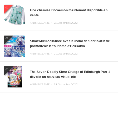
01
Une chemise Doraemon maintenant disponible en
vente !
ANIME&GAME ・
26.December.2022
02
Snow Miku collabore avec Kuromi de Sanrio afin de
promouvoir le tourisme d’Hokkaido
ANIME&GAME ・
21.December.2022
03
The Seven Deadly Sins: Grudge of Edinburgh Part 1
dévoile un nouveau visuel clé
ANIME&GAME ・
19.December.2022