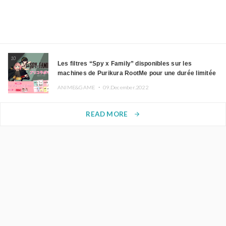
10
Les filtres “Spy x Family” disponibles sur les
machines de Purikura RootMe pour une durée limitée
ANIME&GAME ・
09.December.2022
READ MORE
arrow_forward