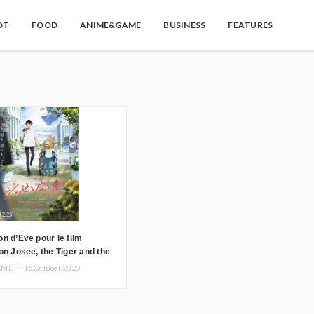
OT
FOOD
ANIME&GAME
BUSINESS
FEATURES
n d’Eve pour le film
on Josee, the Tiger and the
onible dans la nouvelle
AME ・
15.October.2020
nonce