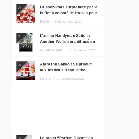
Laissez-vous surprendre par le
04
buffet à volonté de fraises pour
le 20e anniversaire de
FOOD ・
17.December.2022
Rilakkuma à l’hôtel Keio Plaza
L’anime Handyman Saitō in
05
Another World sera diffusé en
janvier 2023
ANIME&GAME ・
16.December.2022
Atarashii Gakko ! Se produit
06
aux festivals Head in the
Clouds à Manille et à Jakarta
MUSIC ・
16.December.2022
Le projet “Parfum Closet” en
07