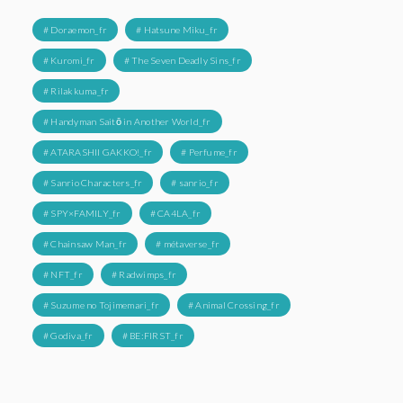
# Doraemon_fr
# Hatsune Miku_fr
# Kuromi_fr
# The Seven Deadly Sins_fr
# Rilakkuma_fr
# Handyman Saitō in Another World_fr
# ATARASHII GAKKO!_fr
# Perfume_fr
# Sanrio Characters_fr
# sanrio_fr
# SPY×FAMILY_fr
# CA4LA_fr
# Chainsaw Man_fr
# métaverse_fr
# NFT_fr
# Radwimps_fr
# Suzume no Tojimemari_fr
# Animal Crossing_fr
# Godiva_fr
# BE:FIRST_fr