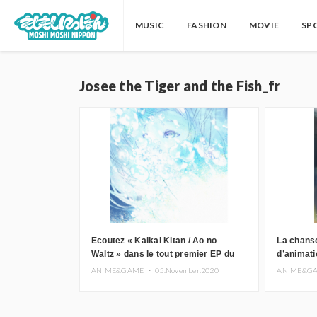
MUSIC
FASHION
MOVIE
SP
Josee the Tiger and the Fish_fr
Ecoutez « Kaikai Kitan / Ao no
La chanso
Waltz » dans le tout premier EP du
d’animati
chanteur EVE
Fish disp
ANIME&GAME ・
05.November.2020
ANIME&G
bande-an