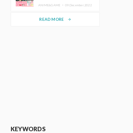
de Purikura RootMe pour une
ANIME&GAME ・
09.December.2022
durée limitée
READ MORE
arrow_forward
KEYWORDS