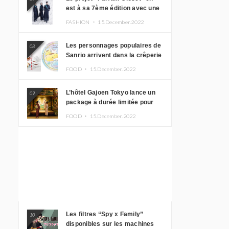
est à sa 7ème édition avec une
nouvelle ligne de vêtements
FASHION ・
15.December.2022
inspirée de l’album PLASMA !
Les personnages populaires de
08
Sanrio arrivent dans la crêperie
“Butter” avec un tout nouveau
FOOD ・
15.December.2022
menu
L’hôtel Gajoen Tokyo lance un
09
package à durée limitée pour
profiter d’un déjeuner artistique
FOOD ・
15.December.2022
tout en portant un kimono
Les filtres “Spy x Family”
10
disponibles sur les machines