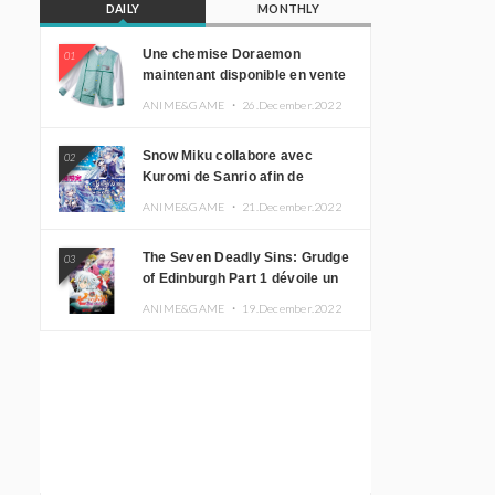
DAILY
MONTHLY
Une chemise Doraemon
01
maintenant disponible en vente
!
ANIME&GAME ・
26.December.2022
Snow Miku collabore avec
02
Kuromi de Sanrio afin de
promouvoir le tourisme
ANIME&GAME ・
21.December.2022
d’Hokkaido
The Seven Deadly Sins: Grudge
03
of Edinburgh Part 1 dévoile un
nouveau visuel clé
ANIME&GAME ・
19.December.2022