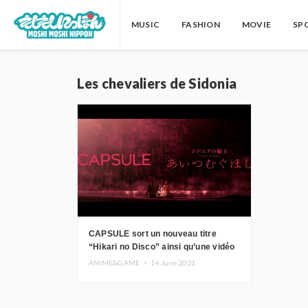
MUSIC
FASHION
MOVIE
SP
Les chevaliers de Sidonia
CAPSULE sort un nouveau titre
“Hikari no Disco” ainsi qu’une vidéo
promotionnelle du film “Knights of
ANIME&GAME ・
14.June.2021
Sidonia Ai Tsumugu Hoshi”