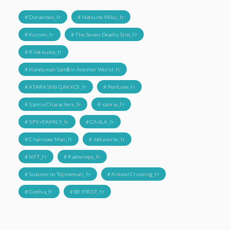
# Doraemon_fr
# Hatsune Miku_fr
# Kuromi_fr
# The Seven Deadly Sins_fr
# Rilakkuma_fr
# Handyman Saitō in Another World_fr
# ATARASHII GAKKO!_fr
# Perfume_fr
# Sanrio Characters_fr
# sanrio_fr
# SPY×FAMILY_fr
# CA4LA_fr
# Chainsaw Man_fr
# métaverse_fr
# NFT_fr
# Radwimps_fr
# Suzume no Tojimemari_fr
# Animal Crossing_fr
# Godiva_fr
# BE:FIRST_fr