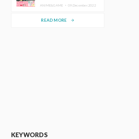
de Purikura RootMe pour une
ANIME&GAME ・
09.December.2022
durée limitée
READ MORE
arrow_forward
KEYWORDS