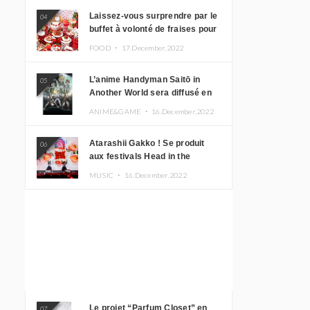
Laissez-vous surprendre par le
04
buffet à volonté de fraises pour
le 20e anniversaire de
FOOD ・
17.December.2022
Rilakkuma à l’hôtel Keio Plaza
L’anime Handyman Saitō in
05
Another World sera diffusé en
janvier 2023
ANIME&GAME ・
16.December.2022
Atarashii Gakko ! Se produit
06
aux festivals Head in the
Clouds à Manille et à Jakarta
MUSIC ・
16.December.2022
Le projet “Parfum Closet” en
07