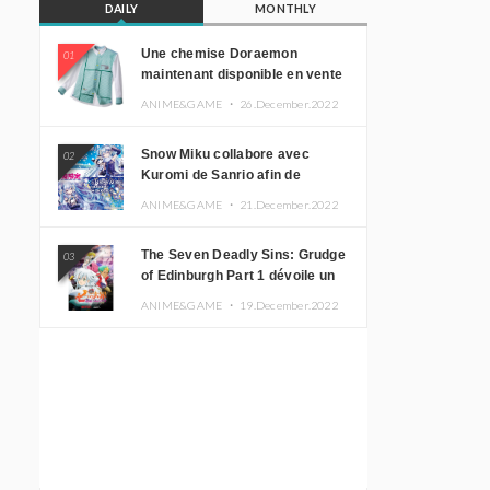
DAILY
MONTHLY
Une chemise Doraemon
01
maintenant disponible en vente
!
ANIME&GAME ・
26.December.2022
Snow Miku collabore avec
02
Kuromi de Sanrio afin de
promouvoir le tourisme
ANIME&GAME ・
21.December.2022
d’Hokkaido
The Seven Deadly Sins: Grudge
03
of Edinburgh Part 1 dévoile un
nouveau visuel clé
ANIME&GAME ・
19.December.2022