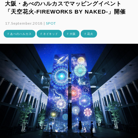
大阪・あべのハルカスでマッピングイベント
「天空花火‐FIREWORKS BY NAKED‐」開催
17.September.2018 |
SPOT
# あべのハルカス
# ネイキッド
# 大阪
# 花火