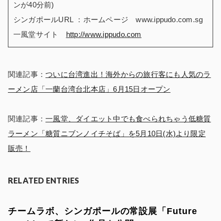
ンが40分前)
シンガポールURL ：ホームページ www.ippudo.com.sg
一風堂サイト
http://www.ippudo.com
関連記事：
ついに台湾進出！海外からの旅行客にも人気のラ
ーメン店「一蘭台湾台北本店」6月15日オープン
関連記事：
一風堂、ダイエット中でも食べられちゃう低糖質
ラーメン「糖質ニブンノイチそば」を5月10日(水)より限定
販売！
RELATED ENTRIES
チームラボ、シンガポールの常設展「Future