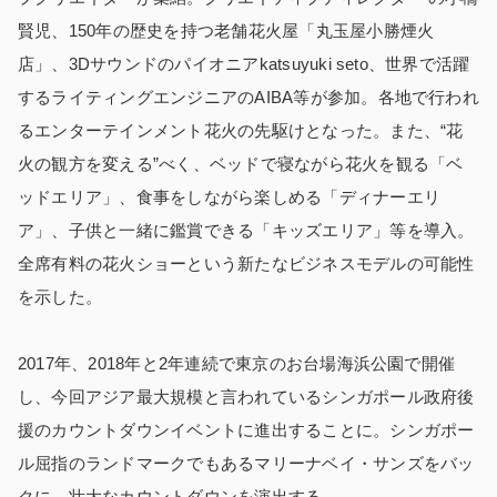
賢児、150年の歴史を持つ老舗花火屋「丸玉屋小勝煙火
店」、3Dサウンドのパイオニアkatsuyuki seto、世界で活躍
するライティングエンジニアのAIBA等が参加。各地で行われ
るエンターテインメント花火の先駆けとなった。また、“花
火の観方を変える”べく、ベッドで寝ながら花火を観る「ベ
ッドエリア」、食事をしながら楽しめる「ディナーエリ
ア」、子供と一緒に鑑賞できる「キッズエリア」等を導入。
全席有料の花火ショーという新たなビジネスモデルの可能性
を示した。
2017年、2018年と2年連続で東京のお台場海浜公園で開催
し、今回アジア最大規模と言われているシンガポール政府後
援のカウントダウンイベントに進出することに。シンガポー
ル屈指のランドマークでもあるマリーナベイ・サンズをバッ
クに、壮大なカウントダウンを演出する。