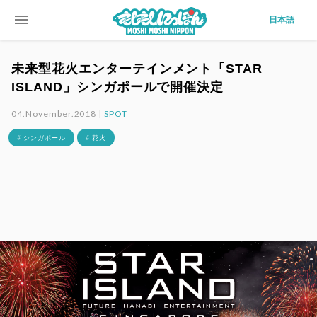
menu
日本語
未来型花火エンターテインメント「STAR
ISLAND」シンガポールで開催決定
04.November.2018 |
SPOT
# シンガポール
# 花火