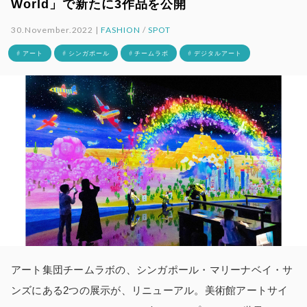
World」で新たに3作品を公開
30.November.2022 |
FASHION
/
SPOT
# アート
# シンガポール
# チームラボ
# デジタルアート
アート集団チームラボの、シンガポール・マリーナベイ・サ
ンズにある2つの展示が、リニューアル。美術館アートサイ