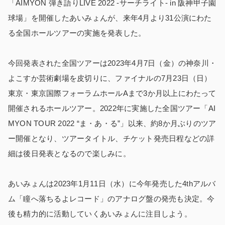
「AIMYON 弾き語りLIVE 2022 -サーチライト- in 阪神甲子園
球場」を開催したあいみょんが、来年4月より31公演にわた
る全国ホールツアーの実施を発表した。
今回発表された全国ツアーは2023年4月7日（金）の神奈川・
よこすか芸術劇場を皮切りに、ファイナルの7月23日（日）
東京・東京国際フォーラムホールAまで3か月以上にわたって
開催されるホールツアー。2022年に実施した全国ツアー「AI
MYON TOUR 2022 “ま・あ・る”」以来、約8か月ぶりのツア
ー開催となり、ツアータイトル、チケット発売日程などの詳
細は後日発表となるので楽しみに。
あいみょんは2023年1月11日（水）に今年発売した4thアルバ
ム「瞳へ落ちるよレコード」のアナログ盤の発売も決定。今
後も精力的に活動していくあいみょんに注目しよう。