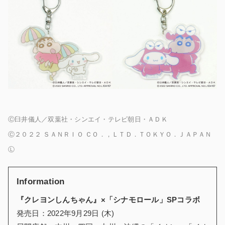
Ⓒ臼井儀人／双葉社・シンエイ・テレビ朝日・ＡＤＫ
Ⓒ２０２２ ＳＡＮＲＩＯ ＣＯ．，ＬＴＤ．ＴＯＫＹＯ．ＪＡＰＡＮ
Ⓛ
Information
『クレヨンしんちゃん』×「シナモロール」SPコラボ
発売日：2022年9月29日 (木)