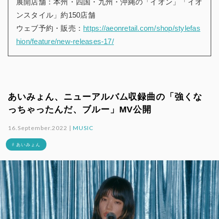
展開店舗：本州・四国・九州・沖縄の「イオン」「イオ
ンスタイル」約150店舗
ウェブ予約・販売：
https://aeonretail.com/shop/stylefas
hion/feature/new-releases-17/
あいみょん、ニューアルバム収録曲の「強くな
っちゃったんだ、ブルー」MV公開
16.September.2022 |
MUSIC
# あいみょん