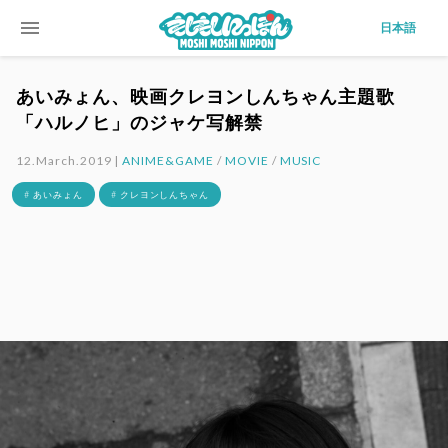
menu
日本語
あいみょん、映画クレヨンしんちゃん主題歌
「ハルノヒ」のジャケ写解禁
12.March.2019 |
ANIME&GAME
/
MOVIE
/
MUSIC
# あいみょん
# クレヨンしんちゃん