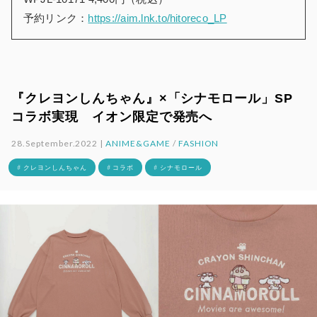
予約リンク：
https://aim.lnk.to/hitoreco_LP
『クレヨンしんちゃん』×「シナモロール」SP
コラボ実現 イオン限定で発売へ
28.September.2022 |
ANIME&GAME
/
FASHION
# クレヨンしんちゃん
# コラボ
# シナモロール