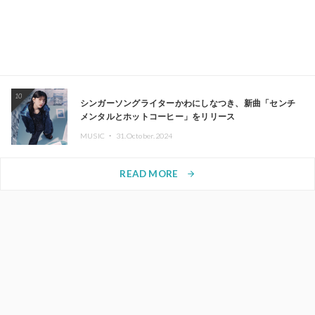
10
シンガーソングライターかわにしなつき、新曲「センチ
メンタルとホットコーヒー」をリリース
MUSIC ・
31.October.2024
READ MORE
arrow_forward