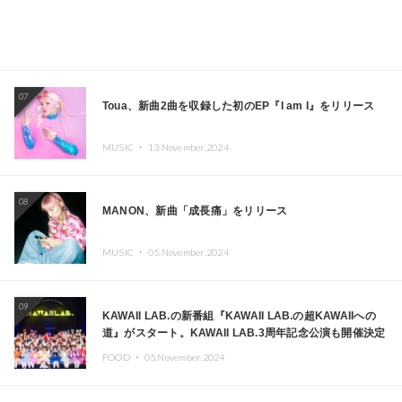
07
Toua、新曲2曲を収録した初のEP『I am I』をリリース
MUSIC ・
13.November.2024
08
MANON、新曲「成長痛」をリリース
MUSIC ・
05.November.2024
09
KAWAII LAB.の新番組『KAWAII LAB.の超KAWAIIへの
道』がスタート。KAWAII LAB.3周年記念公演も開催決定
FOOD ・
05.November.2024