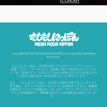
Copyright © 2017 MOSHI MOSHI NIPPON Corporation All Rights
Reserved.
「もしもしにっぽん」は日本のポップカルチャー（ファッション・
音楽・アニメ・フード など）を世界に向けて発信するプロジェク
トです。日本のファンとそしてこれから好きになってくれる人たち
に日本に訪れるきっかけを作りたいと考えています。
また、「もしもしにっぽん」は日本を代表する様々なコンテンツと
手を組み、オリジナルのオールジャパンを目指すとともに、各国内
企業のローカライズ支援も行っています。アウトバウンドとインバ
ウンドの両側面から、国内経済のさらなる活性化を目指していま
す。