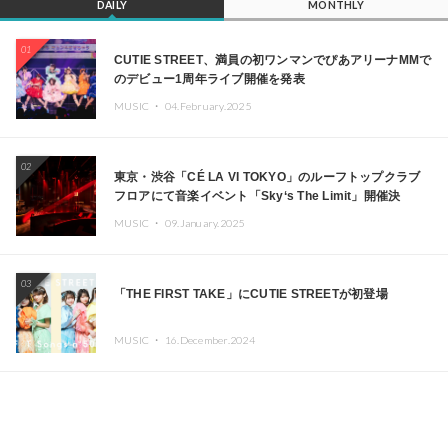
DAILY
MONTHLY
01
CUTIE STREET、満員の初ワンマンでぴあアリーナMMで
のデビュー1周年ライブ開催を発表
MUSIC ・
04.February.2025
02
東京・渋谷「CÉ LA VI TOKYO」のルーフトップクラブ
フロアにて音楽イベント「Sky‘s The Limit」開催決
定!! GREEN ASSASSIN DOLLAR、JOMMY、
MUSIC ・
09.January.2025
Kza（FORCE OF NATURE）ら日本を代表するDJ・クリ
エイターが出演
03
「THE FIRST TAKE」にCUTIE STREETが初登場
MUSIC ・
16.December.2024