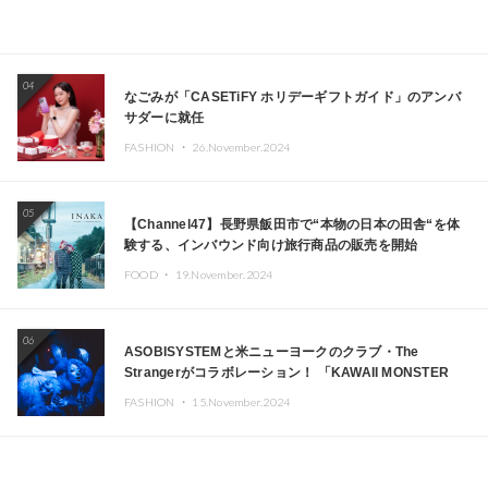
04
なごみが「CASETiFY ホリデーギフトガイド」のアンバ
サダーに就任
FASHION ・
26.November.2024
05
【Channel47】長野県飯田市で“本物の日本の田舎“を体
験する、インバウンド向け旅行商品の販売を開始
FOOD ・
19.November.2024
06
ASOBISYSTEMと米ニューヨークのクラブ・The
Strangerがコラボレーション！ 「KAWAII MONSTER
CAFE」と「SUSHIDELIC」のアイコンガールたちがニュ
FASHION ・
15.November.2024
ーヨークで夢のステージを披露