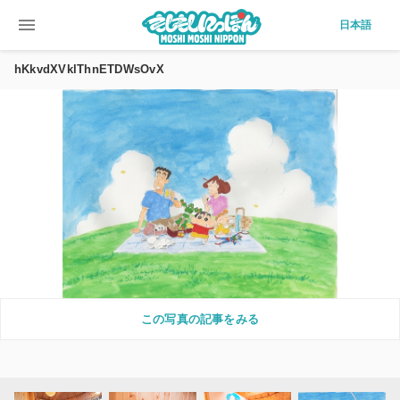
menu
日本語
hKkvdXVklThnETDWsOvX
この写真の記事をみる